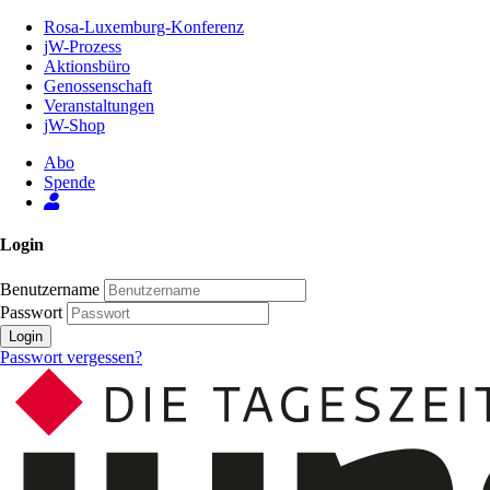
Zum
Rosa-Luxemburg-Konferenz
Inhalt
jW-Prozess
der
Aktionsbüro
Seite
Genossenschaft
Veranstaltungen
jW-Shop
Abo
Spende
Login
Benutzername
Passwort
Login
Passwort vergessen?