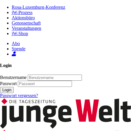
Zum
Rosa-Luxemburg-Konferenz
Inhalt
jW-Prozess
der
Aktionsbüro
Seite
Genossenschaft
Veranstaltungen
jW-Shop
Abo
Spende
Login
Benutzername
Passwort
Login
Passwort vergessen?