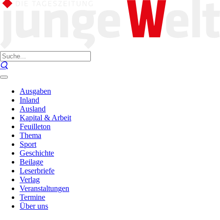
Ausgaben
Inland
Ausland
Kapital & Arbeit
Feuilleton
Thema
Sport
Geschichte
Beilage
Leserbriefe
Verlag
Veranstaltungen
Termine
Über uns