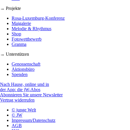
→ Projekte
Rosa-Luxemburg-Konferenz
Maigalerie
Melodie & Rhythmus
Shop
Fotowettbewerb
Granma
→ Unterstützen
Genossenschaft
Aktionsbüro
Spenden
Nach Hause, online und in
der App: die jW-Abos
Abonnieren Sie unsere Newsletter
Vertrag widerrufen
© junge Welt
© JW
Impressum/Datenschutz
AGB