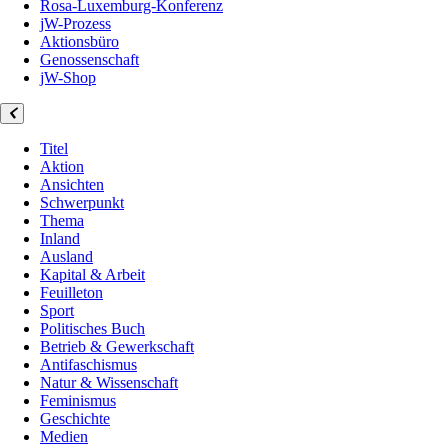
Rosa-Luxemburg-Konferenz
jW-Prozess
Aktionsbüro
Genossenschaft
jW-Shop
Titel
Aktion
Ansichten
Schwerpunkt
Thema
Inland
Ausland
Kapital & Arbeit
Feuilleton
Sport
Politisches Buch
Betrieb & Gewerkschaft
Antifaschismus
Natur & Wissenschaft
Feminismus
Geschichte
Medien