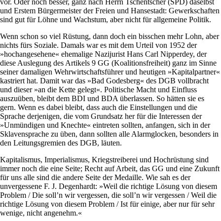
vor. Oder noch besser, ganz nach Herrn Tschentscher (SPD) daselbst
und Erstem Bürgermeister der Freien und Hansestadt: Gewerkschaften
sind gut für Löhne und Wachstum, aber nicht für allgemeine Politik.
Wenn schon so viel Rüstung, dann doch ein bisschen mehr Lohn, aber
nichts fürs Soziale. Damals war es mit dem Urteil von 1952 der
»hochangesehene« ehemalige Nazijurist Hans Carl Nipperdey, der
diese Auslegung des Artikels 9 GG (Koalitionsfreiheit) ganz im Sinne
seiner damaligen Wehrwirtschaftsführer und heutigen »Kapitalpartner«
kastriert hat. Damit war das »Bad Godesberg« des DGB vollbracht
und dieser »an die Kette gelegt«. Politische Macht und Einfluss
auszuüben, bleibt dem BDI und BDA überlassen. So hätten sie es
gern. Wenn es dabei bleibt, dass auch die Einstellungen und die
Sprache derjenigen, die vom Grundsatz her für die Interessen der
»Unmündigen und Knechte« eintreten sollten, anfangen, sich in der
Sklavensprache zu üben, dann sollten alle Alarmglocken, besonders in
den Leitungsgremien des DGB, läuten.
Kapitalismus, Imperialismus, Kriegstreiberei und Hochrüstung sind
immer noch die eine Seite; Recht auf Arbeit, das GG und eine Zukunft
für uns alle sind die andere Seite der Medaille. Wie sah es der
unvergessene F. J. Degenhardt: »Weil die richtige Lösung von diesem
Problem / Die soll’n wir vergessen, die soll’n wir vеrgessen / Weil diе
richtige Lösung von diesem Problem / Ist für einige, aber nur für sehr
wenige, nicht angenehm.«