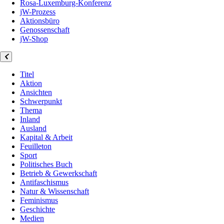
Rosa-Luxemburg-Konferenz
jW-Prozess
Aktionsbüro
Genossenschaft
jW-Shop
Titel
Aktion
Ansichten
Schwerpunkt
Thema
Inland
Ausland
Kapital & Arbeit
Feuilleton
Sport
Politisches Buch
Betrieb & Gewerkschaft
Antifaschismus
Natur & Wissenschaft
Feminismus
Geschichte
Medien