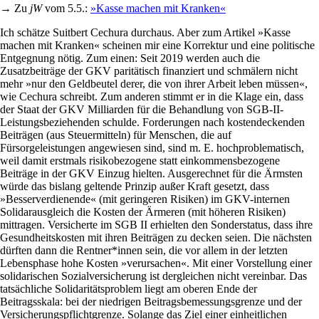
→ Zu
jW
vom 5.5.:
»Kasse machen mit Kranken«
Ich schätze Suitbert Cechura durchaus. Aber zum Artikel »Kasse
machen mit Kranken« scheinen mir eine Korrektur und eine politische
Entgegnung nötig. Zum einen: Seit 2019 werden auch die
Zusatzbeiträge der GKV paritätisch finanziert und schmälern nicht
mehr »nur den Geldbeutel derer, die von ihrer Arbeit leben müssen«,
wie Cechura schreibt. Zum anderen stimmt er in die Klage ein, dass
der Staat der GKV Milliarden für die Behandlung von SGB-II-
Leistungsbeziehenden schulde. Forderungen nach kostendeckenden
Beiträgen (aus Steuermitteln) für Menschen, die auf
Fürsorgeleistungen angewiesen sind, sind m. E. hochproblematisch,
weil damit erstmals risikobezogene statt einkommensbezogene
Beiträge in der GKV Einzug hielten. Ausgerechnet für die Ärmsten
würde das bislang geltende Prinzip außer Kraft gesetzt, dass
»Besserverdienende« (mit geringeren Risiken) im GKV-internen
Solidarausgleich die Kosten der Ärmeren (mit höheren Risiken)
mittragen. Versicherte im SGB II erhielten den Sonderstatus, dass ihre
Gesundheitskosten mit ihren Beiträgen zu decken seien. Die nächsten
dürften dann die Rentner*innen sein, die vor allem in der letzten
Lebensphase hohe Kosten »verursachen«. Mit einer Vorstellung einer
solidarischen Sozialversicherung ist dergleichen nicht vereinbar. Das
tatsächliche Solidaritätsproblem liegt am oberen Ende der
Beitragsskala: bei der niedrigen Beitragsbemessungsgrenze und der
Versicherungspflichtgrenze. Solange das Ziel einer einheitlichen