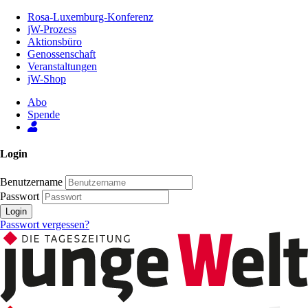
Zum
Rosa-Luxemburg-Konferenz
Inhalt
jW-Prozess
der
Aktionsbüro
Seite
Genossenschaft
Veranstaltungen
jW-Shop
Abo
Spende
Login
Benutzername
Passwort
Login
Passwort vergessen?