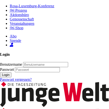
Zum
Rosa-Luxemburg-Konferenz
Inhalt
jW-Prozess
der
Aktionsbüro
Seite
Genossenschaft
Veranstaltungen
jW-Shop
Abo
Spende
Login
Benutzername
Passwort
Login
Passwort vergessen?