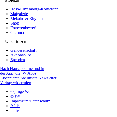
→ Projekte
Rosa-Luxemburg-Konferenz
Maigalerie
Melodie & Rhythmus
Shop
Fotowettbewerb
Granma
→ Unterstützen
Genossenschaft
Aktionsbüro
Spenden
Nach Hause, online und in
der App: die jW-Abos
Abonnieren Sie unsere Newsletter
Vertrag widerrufen
© junge Welt
© JW
Impressum/Datenschutz
AGB
Hilfe