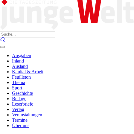
Ausgaben
Inland
Ausland
Kapital & Arbeit
Feuilleton
Thema
Sport
Geschichte
Beilage
Leserbriefe
Verlag
Veranstaltungen
Termine
Über uns