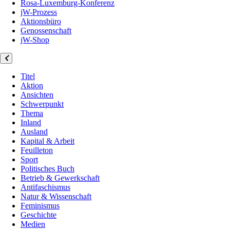
Rosa-Luxemburg-Konferenz
jW-Prozess
Aktionsbüro
Genossenschaft
jW-Shop
Titel
Aktion
Ansichten
Schwerpunkt
Thema
Inland
Ausland
Kapital & Arbeit
Feuilleton
Sport
Politisches Buch
Betrieb & Gewerkschaft
Antifaschismus
Natur & Wissenschaft
Feminismus
Geschichte
Medien