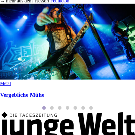
→
mehr aus dem
Ressort
Feuilleton
Metal
Vergebliche Mühe