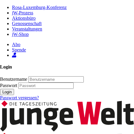
Zum
Rosa-Luxemburg-Konferenz
Inhalt
jW-Prozess
der
Aktionsbüro
Seite
Genossenschaft
Veranstaltungen
jW-Shop
Abo
Spende
Login
Benutzername
Passwort
Login
Passwort vergessen?