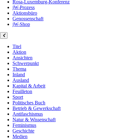
Rosa-Luxemburg-Konferenz
jW-Prozess
Aktionsbüro
Genossenschaft
jW-Shop
Titel
Aktion
Ansichten
Schwerpunkt
Thema
Inland
Ausland
Kapital & Arbeit
Feuilleton
Sport
Politisches Buch
Betrieb & Gewerkschaft
Antifaschismus
Natur & Wissenschaft
Feminismus
Geschichte
Medien