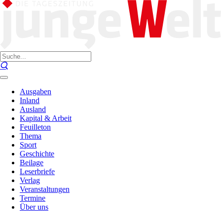
Ausgaben
Inland
Ausland
Kapital & Arbeit
Feuilleton
Thema
Sport
Geschichte
Beilage
Leserbriefe
Verlag
Veranstaltungen
Termine
Über uns