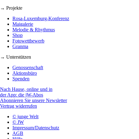
→ Projekte
Rosa-Luxemburg-Konferenz
Maigalerie
Melodie & Rhythmus
Shop
Fotowettbewerb
Granma
→ Unterstützen
Genossenschaft
Aktionsbüro
Spenden
Nach Hause, online und in
der App: die jW-Abos
Abonnieren Sie unsere Newsletter
Vertrag widerrufen
© junge Welt
© JW
Impressum/Datenschutz
AGB
Hilfe