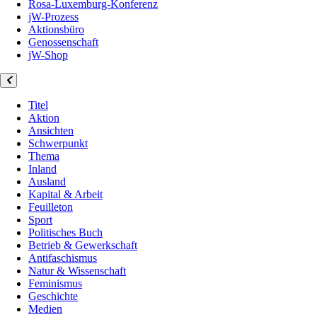
Rosa-Luxemburg-Konferenz
jW-Prozess
Aktionsbüro
Genossenschaft
jW-Shop
Titel
Aktion
Ansichten
Schwerpunkt
Thema
Inland
Ausland
Kapital & Arbeit
Feuilleton
Sport
Politisches Buch
Betrieb & Gewerkschaft
Antifaschismus
Natur & Wissenschaft
Feminismus
Geschichte
Medien