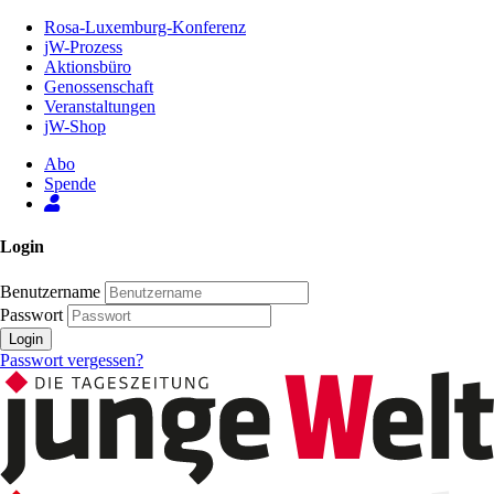
Zum
Rosa-Luxemburg-Konferenz
Inhalt
jW-Prozess
der
Aktionsbüro
Seite
Genossenschaft
Veranstaltungen
jW-Shop
Abo
Spende
Login
Benutzername
Passwort
Login
Passwort vergessen?