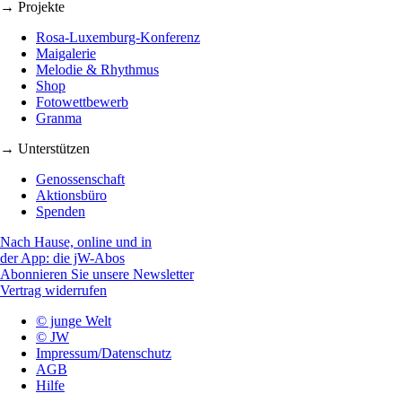
→ Projekte
Rosa-Luxemburg-Konferenz
Maigalerie
Melodie & Rhythmus
Shop
Fotowettbewerb
Granma
→ Unterstützen
Genossenschaft
Aktionsbüro
Spenden
Nach Hause, online und in
der App: die jW-Abos
Abonnieren Sie unsere Newsletter
Vertrag widerrufen
© junge Welt
© JW
Impressum/Datenschutz
AGB
Hilfe