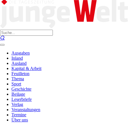
Ausgaben
Inland
Ausland
Kapital & Arbeit
Feuilleton
Thema
Sport
Geschichte
Beilage
Leserbriefe
Verlag
Veranstaltungen
Termine
Über uns