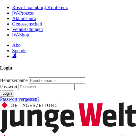
Zum
Rosa-Luxemburg-Konferenz
Inhalt
jW-Prozess
der
Aktionsbüro
Seite
Genossenschaft
Veranstaltungen
jW-Shop
Abo
Spende
Login
Benutzername
Passwort
Login
Passwort vergessen?