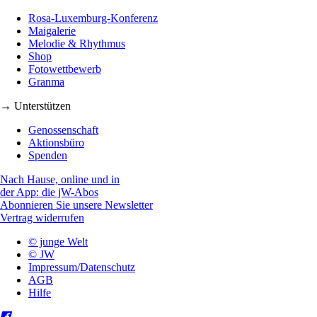
Rosa-Luxemburg-Konferenz
Maigalerie
Melodie & Rhythmus
Shop
Fotowettbewerb
Granma
→ Unterstützen
Genossenschaft
Aktionsbüro
Spenden
Nach Hause, online und in
der App: die jW-Abos
Abonnieren Sie unsere Newsletter
Vertrag widerrufen
© junge Welt
© JW
Impressum/Datenschutz
AGB
Hilfe