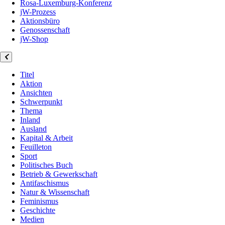
Rosa-Luxemburg-Konferenz
jW-Prozess
Aktionsbüro
Genossenschaft
jW-Shop
Titel
Aktion
Ansichten
Schwerpunkt
Thema
Inland
Ausland
Kapital & Arbeit
Feuilleton
Sport
Politisches Buch
Betrieb & Gewerkschaft
Antifaschismus
Natur & Wissenschaft
Feminismus
Geschichte
Medien