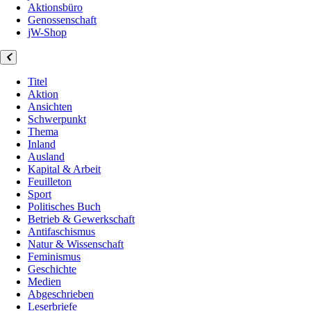
Aktionsbüro
Genossenschaft
jW-Shop
Titel
Aktion
Ansichten
Schwerpunkt
Thema
Inland
Ausland
Kapital & Arbeit
Feuilleton
Sport
Politisches Buch
Betrieb & Gewerkschaft
Antifaschismus
Natur & Wissenschaft
Feminismus
Geschichte
Medien
Abgeschrieben
Leserbriefe