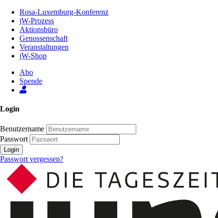
Zum
Rosa-Luxemburg-Konferenz
Inhalt
jW-Prozess
der
Aktionsbüro
Seite
Genossenschaft
Veranstaltungen
jW-Shop
Abo
Spende
Login
Benutzername
Passwort
Login
Passwort vergessen?