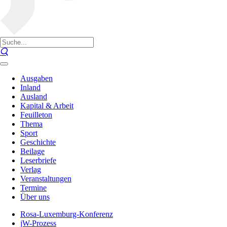
Ausgaben
Inland
Ausland
Kapital & Arbeit
Feuilleton
Thema
Sport
Geschichte
Beilage
Leserbriefe
Verlag
Veranstaltungen
Termine
Über uns
Rosa-Luxemburg-Konferenz
jW-Prozess