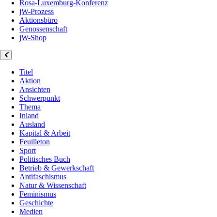
Rosa-Luxemburg-Konferenz
jW-Prozess
Aktionsbüro
Genossenschaft
jW-Shop
Titel
Aktion
Ansichten
Schwerpunkt
Thema
Inland
Ausland
Kapital & Arbeit
Feuilleton
Sport
Politisches Buch
Betrieb & Gewerkschaft
Antifaschismus
Natur & Wissenschaft
Feminismus
Geschichte
Medien