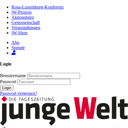
Zum
Rosa-Luxemburg-Konferenz
Inhalt
jW-Prozess
der
Aktionsbüro
Seite
Genossenschaft
Veranstaltungen
jW-Shop
Abo
Spende
Login
Benutzername
Passwort
Login
Passwort vergessen?