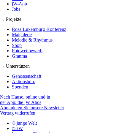
jW-App
Jobs
→ Projekte
Rosa-Luxemburg-Konferenz
Maigalerie
Melodie & Rhythmus
Shop
Fotowettbewerb
Granma
→ Unterstützen
Genossenschaft
Aktionsbüro
Spenden
Nach Hause, online und in
der App: die jW-Abos
Abonnieren Sie unsere Newsletter
Vertrag widerrufen
© junge Welt
© JW