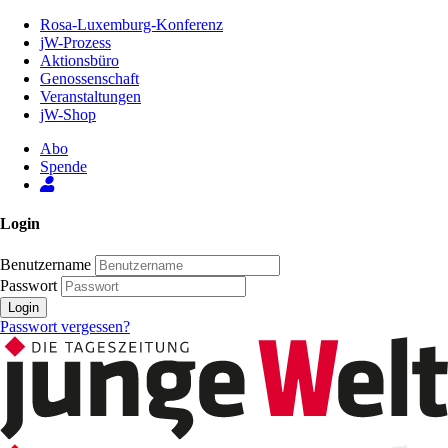
Zum
Rosa-Luxemburg-Konferenz
Inhalt
jW-Prozess
der
Aktionsbüro
Seite
Genossenschaft
Veranstaltungen
jW-Shop
Abo
Spende
Login
Benutzername
Passwort
Login
Passwort vergessen?