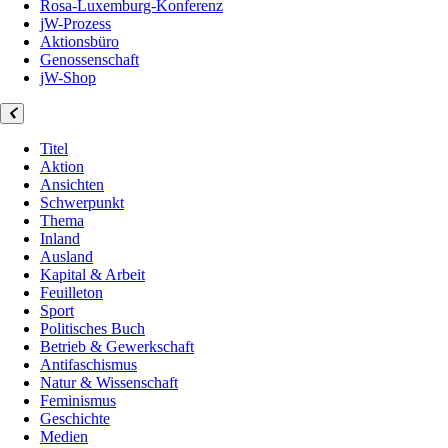
Rosa-Luxemburg-Konferenz
jW-Prozess
Aktionsbüro
Genossenschaft
jW-Shop
Titel
Aktion
Ansichten
Schwerpunkt
Thema
Inland
Ausland
Kapital & Arbeit
Feuilleton
Sport
Politisches Buch
Betrieb & Gewerkschaft
Antifaschismus
Natur & Wissenschaft
Feminismus
Geschichte
Medien