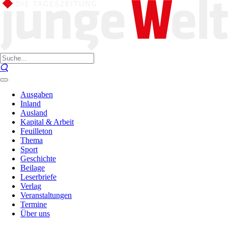
Ausgaben
Inland
Ausland
Kapital & Arbeit
Feuilleton
Thema
Sport
Geschichte
Beilage
Leserbriefe
Verlag
Veranstaltungen
Termine
Über uns