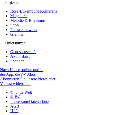
→ Projekte
Rosa-Luxemburg-Konferenz
Maigalerie
Melodie & Rhythmus
Shop
Fotowettbewerb
Granma
→ Unterstützen
Genossenschaft
Aktionsbüro
Spenden
Nach Hause, online und in
der App: die jW-Abos
Abonnieren Sie unsere Newsletter
Vertrag widerrufen
© junge Welt
© JW
Impressum/Datenschutz
AGB
Hilfe