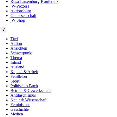
Rosa-Luxemburg-Konferenz
jW-Prozess
Aktionsbüro
Genossenschaft
jW-Shop
Titel
Aktion
Ansichten
Schwerpunkt
Thema
Inland
Ausland
Kapital & Arbeit
Feuilleton
Sport
Politisches Buch
Betrieb & Gewerkschaft
Antifaschismus
Natur & Wissenschaft
Feminismus
Geschichte
Medien