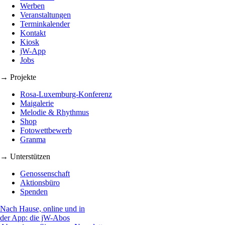
Werben
Veranstaltungen
Terminkalender
Kontakt
Kiosk
jW-App
Jobs
→ Projekte
Rosa-Luxemburg-Konferenz
Maigalerie
Melodie & Rhythmus
Shop
Fotowettbewerb
Granma
→ Unterstützen
Genossenschaft
Aktionsbüro
Spenden
Nach Hause, online und in
der App: die jW-Abos