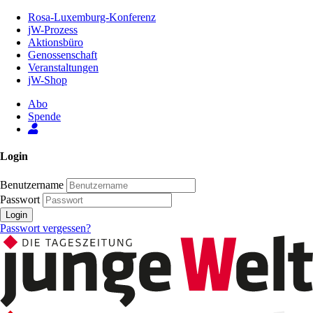
Zum
Rosa-Luxemburg-Konferenz
Inhalt
jW-Prozess
der
Aktionsbüro
Seite
Genossenschaft
Veranstaltungen
jW-Shop
Abo
Spende
Login
Benutzername
Passwort
Login
Passwort vergessen?