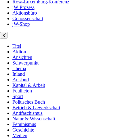
Rosa-Luxemburg-Konferenz
jW-Prozess
Aktionsbüro
Genossenschaft
jW-Shop
Titel
Aktion
Ansichten
Schwerpunkt
Thema
Inland
Ausland
Kapital & Arbeit
Feuilleton
Sport
Politisches Buch
Betrieb & Gewerkschaft
Antifaschismus
Natur & Wissenschaft
Feminismus
Geschichte
Medien