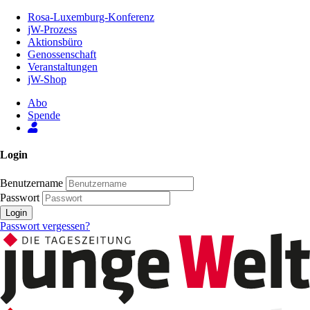
Zum
Rosa-Luxemburg-Konferenz
Inhalt
jW-Prozess
der
Aktionsbüro
Seite
Genossenschaft
Veranstaltungen
jW-Shop
Abo
Spende
Login
Benutzername
Passwort
Login
Passwort vergessen?