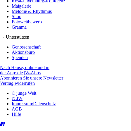
Rosa-Luxemburg-Konferenz
Maigalerie
Melodie & Rhythmus
Shop
Fotowettbewerb
Granma
→ Unterstützen
Genossenschaft
Aktionsbüro
Spenden
Nach Hause, online und in
der App: die jW-Abos
Abonnieren Sie unsere Newsletter
Vertrag widerrufen
© junge Welt
© JW
Impressum/Datenschutz
AGB
Hilfe