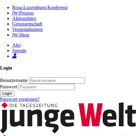
Zum
Rosa-Luxemburg-Konferenz
Inhalt
jW-Prozess
der
Aktionsbüro
Seite
Genossenschaft
Veranstaltungen
jW-Shop
Abo
Spende
Login
Benutzername
Passwort
Login
Passwort vergessen?