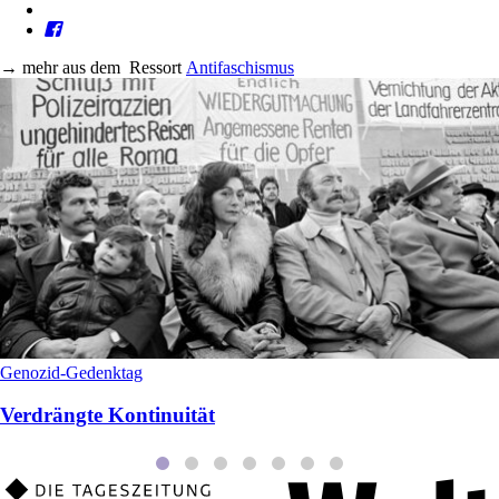
→
mehr aus dem
Ressort
Antifaschismus
Genozid-Gedenktag
Verdrängte Kontinuität