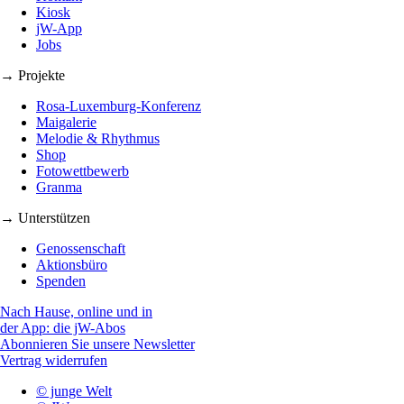
Kiosk
jW-App
Jobs
→ Projekte
Rosa-Luxemburg-Konferenz
Maigalerie
Melodie & Rhythmus
Shop
Fotowettbewerb
Granma
→ Unterstützen
Genossenschaft
Aktionsbüro
Spenden
Nach Hause, online und in
der App: die jW-Abos
Abonnieren Sie unsere Newsletter
Vertrag widerrufen
© junge Welt