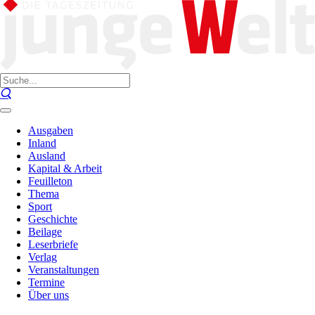
Ausgaben
Inland
Ausland
Kapital & Arbeit
Feuilleton
Thema
Sport
Geschichte
Beilage
Leserbriefe
Verlag
Veranstaltungen
Termine
Über uns