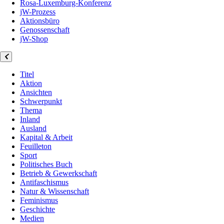
Rosa-Luxemburg-Konferenz
jW-Prozess
Aktionsbüro
Genossenschaft
jW-Shop
Titel
Aktion
Ansichten
Schwerpunkt
Thema
Inland
Ausland
Kapital & Arbeit
Feuilleton
Sport
Politisches Buch
Betrieb & Gewerkschaft
Antifaschismus
Natur & Wissenschaft
Feminismus
Geschichte
Medien