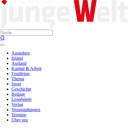
Ausgaben
Inland
Ausland
Kapital & Arbeit
Feuilleton
Thema
Sport
Geschichte
Beilage
Leserbriefe
Verlag
Veranstaltungen
Termine
Über uns