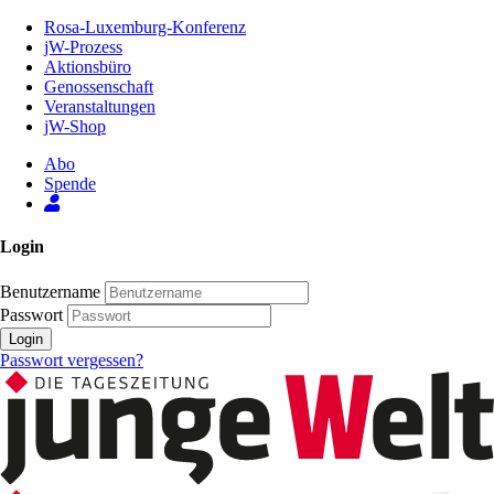
Zum
Rosa-Luxemburg-Konferenz
Inhalt
jW-Prozess
der
Aktionsbüro
Seite
Genossenschaft
Veranstaltungen
jW-Shop
Abo
Spende
Login
Benutzername
Passwort
Login
Passwort vergessen?