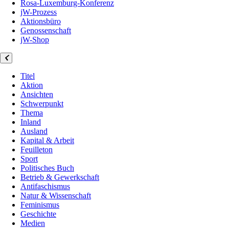
Rosa-Luxemburg-Konferenz
jW-Prozess
Aktionsbüro
Genossenschaft
jW-Shop
Titel
Aktion
Ansichten
Schwerpunkt
Thema
Inland
Ausland
Kapital & Arbeit
Feuilleton
Sport
Politisches Buch
Betrieb & Gewerkschaft
Antifaschismus
Natur & Wissenschaft
Feminismus
Geschichte
Medien