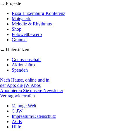
→ Projekte
Rosa-Luxemburg-Konferenz
Maigalerie
Melodie & Rhythmus
Shop
Fotowettbewerb
Granma
→ Unterstützen
Genossenschaft
Aktionsbüro
Spenden
Nach Hause, online und in
der App: die jW-Abos
Abonnieren Sie unsere Newsletter
Vertrag widerrufen
© junge Welt
© JW
Impressum/Datenschutz
AGB
Hilfe