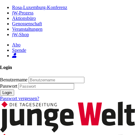
Zum
Rosa-Luxemburg-Konferenz
Inhalt
jW-Prozess
der
Aktionsbüro
Seite
Genossenschaft
Veranstaltungen
jW-Shop
Abo
Spende
Login
Benutzername
Passwort
Login
Passwort vergessen?