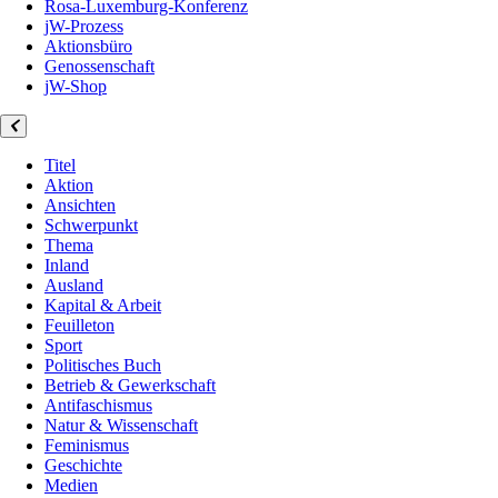
Rosa-Luxemburg-Konferenz
jW-Prozess
Aktionsbüro
Genossenschaft
jW-Shop
Titel
Aktion
Ansichten
Schwerpunkt
Thema
Inland
Ausland
Kapital & Arbeit
Feuilleton
Sport
Politisches Buch
Betrieb & Gewerkschaft
Antifaschismus
Natur & Wissenschaft
Feminismus
Geschichte
Medien