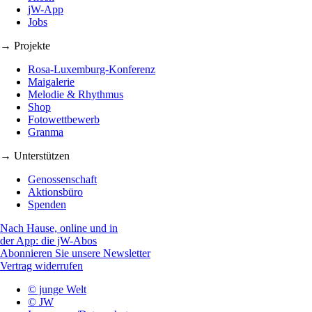
jW-App
Jobs
→ Projekte
Rosa-Luxemburg-Konferenz
Maigalerie
Melodie & Rhythmus
Shop
Fotowettbewerb
Granma
→ Unterstützen
Genossenschaft
Aktionsbüro
Spenden
Nach Hause, online und in
der App: die jW-Abos
Abonnieren Sie unsere Newsletter
Vertrag widerrufen
© junge Welt
© JW