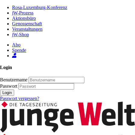
Zum
Rosa-Luxemburg-Konferenz
Inhalt
jW-Prozess
der
Aktionsbüro
Seite
Genossenschaft
Veranstaltungen
jW-Shop
Abo
Spende
Login
Benutzername
Passwort
Login
Passwort vergessen?