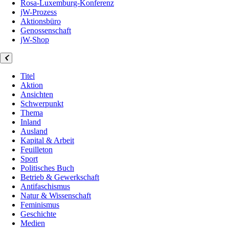
Rosa-Luxemburg-Konferenz
jW-Prozess
Aktionsbüro
Genossenschaft
jW-Shop
Titel
Aktion
Ansichten
Schwerpunkt
Thema
Inland
Ausland
Kapital & Arbeit
Feuilleton
Sport
Politisches Buch
Betrieb & Gewerkschaft
Antifaschismus
Natur & Wissenschaft
Feminismus
Geschichte
Medien