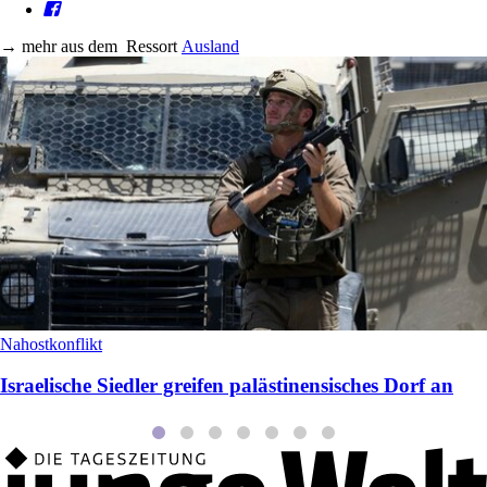
→
mehr aus dem
Ressort
Ausland
Nahostkonflikt
Israelische Siedler greifen palästinensisches Dorf an