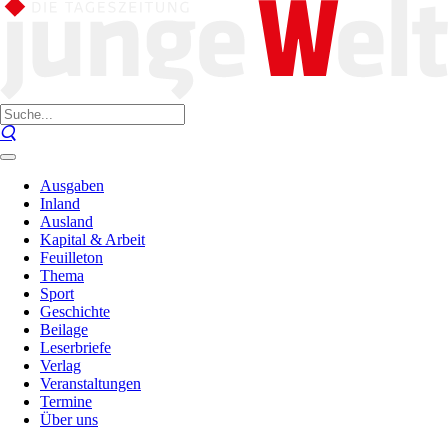
Ausgaben
Inland
Ausland
Kapital & Arbeit
Feuilleton
Thema
Sport
Geschichte
Beilage
Leserbriefe
Verlag
Veranstaltungen
Termine
Über uns