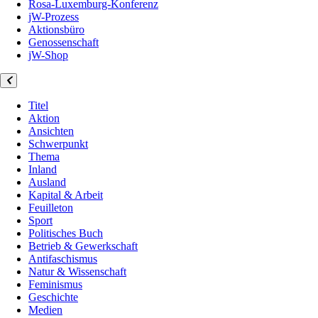
Rosa-Luxemburg-Konferenz
jW-Prozess
Aktionsbüro
Genossenschaft
jW-Shop
Titel
Aktion
Ansichten
Schwerpunkt
Thema
Inland
Ausland
Kapital & Arbeit
Feuilleton
Sport
Politisches Buch
Betrieb & Gewerkschaft
Antifaschismus
Natur & Wissenschaft
Feminismus
Geschichte
Medien