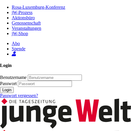
Zum
Rosa-Luxemburg-Konferenz
Inhalt
jW-Prozess
der
Aktionsbüro
Seite
Genossenschaft
Veranstaltungen
jW-Shop
Abo
Spende
Login
Benutzername
Passwort
Login
Passwort vergessen?