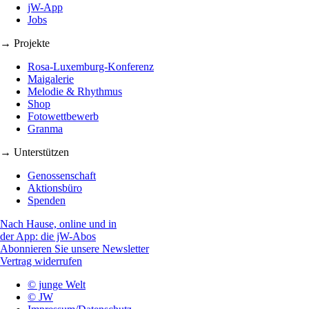
jW-App
Jobs
→ Projekte
Rosa-Luxemburg-Konferenz
Maigalerie
Melodie & Rhythmus
Shop
Fotowettbewerb
Granma
→ Unterstützen
Genossenschaft
Aktionsbüro
Spenden
Nach Hause, online und in
der App: die jW-Abos
Abonnieren Sie unsere Newsletter
Vertrag widerrufen
© junge Welt
© JW