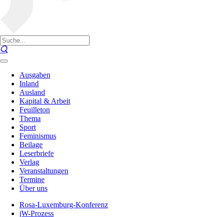
Ausgaben
Inland
Ausland
Kapital & Arbeit
Feuilleton
Thema
Sport
Feminismus
Beilage
Leserbriefe
Verlag
Veranstaltungen
Termine
Über uns
Rosa-Luxemburg-Konferenz
jW-Prozess