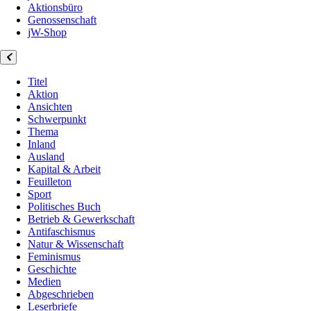
Aktionsbüro
Genossenschaft
jW-Shop
Titel
Aktion
Ansichten
Schwerpunkt
Thema
Inland
Ausland
Kapital & Arbeit
Feuilleton
Sport
Politisches Buch
Betrieb & Gewerkschaft
Antifaschismus
Natur & Wissenschaft
Feminismus
Geschichte
Medien
Abgeschrieben
Leserbriefe