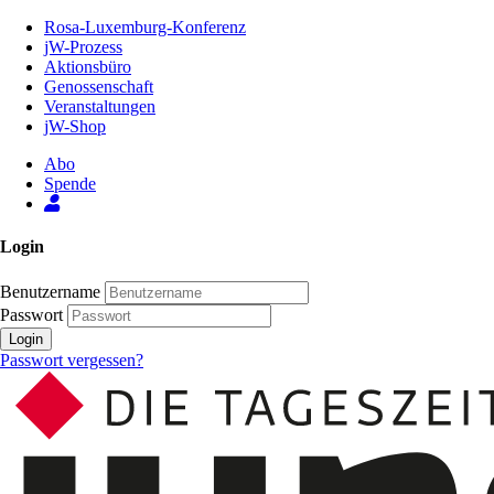
Zum
Rosa-Luxemburg-Konferenz
Inhalt
jW-Prozess
der
Aktionsbüro
Seite
Genossenschaft
Veranstaltungen
jW-Shop
Abo
Spende
Login
Benutzername
Passwort
Login
Passwort vergessen?