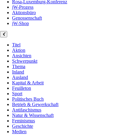
Rosa-Luxemburg-Konferenz
jW-Prozess
Aktionsbüro
Genossenschaft
jW-Shop
Titel
Aktion
Ansichten
Schwerpunkt
Thema
Inland
Ausland
Kapital & Arbeit
Feuilleton
Sport
Politisches Buch
Betrieb & Gewerkschaft
Antifaschismus
Natur & Wissenschaft
Feminismus
Geschichte
Medien