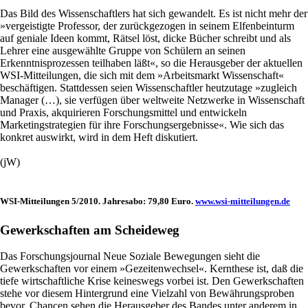
Das Bild des Wissenschaftlers hat sich gewandelt. Es ist nicht mehr der
»vergeistigte Professor, der zurückgezogen in seinem Elfenbeinturm
auf geniale Ideen kommt, Rätsel löst, dicke Bücher schreibt und als
Lehrer eine ausgewählte Gruppe von Schülern an seinen
Erkenntnisprozessen teilhaben läßt«, so die Herausgeber der aktuellen
WSI-Mitteilungen, die sich mit dem »Arbeitsmarkt Wissenschaft«
beschäftigen. Stattdessen seien Wissenschaftler heutzutage »zugleich
Manager (…), sie verfügen über weltweite Netzwerke in Wissenschaft
und Praxis, akquirieren Forschungsmittel und entwickeln
Marketingstrategien für ihre Forschungsergebnisse«. Wie sich das
konkret auswirkt, wird in dem Heft diskutiert.
(jW)
WSI-Mitteilungen 5/2010. ­Jahresabo: 79,80 Euro.
www.wsi-mitteilungen.de
Gewerkschaften am Scheideweg
Das Forschungsjournal Neue Soziale Bewegungen sieht die
Gewerkschaften vor einem »Gezeitenwechsel«. Kernthese ist, daß die
tiefe wirtschaftliche Krise keineswegs vorbei ist. Den Gewerkschaften
stehe vor diesem Hintergrund eine Vielzahl von Bewährungsproben
bevor. Chancen sehen die Herausgeber des Bandes unter anderem in