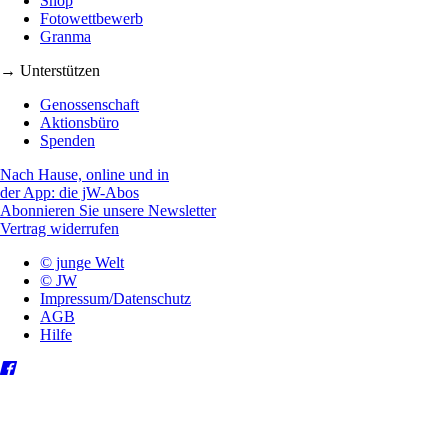
Shop
Fotowettbewerb
Granma
→ Unterstützen
Genossenschaft
Aktionsbüro
Spenden
Nach Hause, online und in
der App: die jW-Abos
Abonnieren Sie unsere Newsletter
Vertrag widerrufen
© junge Welt
© JW
Impressum/Datenschutz
AGB
Hilfe