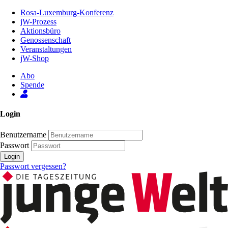
Zum
Rosa-Luxemburg-Konferenz
Inhalt
jW-Prozess
der
Aktionsbüro
Seite
Genossenschaft
Veranstaltungen
jW-Shop
Abo
Spende
Login
Benutzername
Passwort
Login
Passwort vergessen?