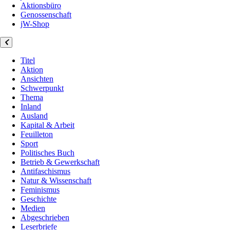
Aktionsbüro
Genossenschaft
jW-Shop
Titel
Aktion
Ansichten
Schwerpunkt
Thema
Inland
Ausland
Kapital & Arbeit
Feuilleton
Sport
Politisches Buch
Betrieb & Gewerkschaft
Antifaschismus
Natur & Wissenschaft
Feminismus
Geschichte
Medien
Abgeschrieben
Leserbriefe