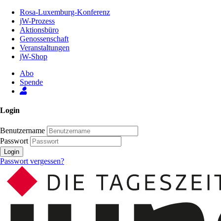
Zum
Rosa-Luxemburg-Konferenz
Inhalt
jW-Prozess
der
Aktionsbüro
Seite
Genossenschaft
Veranstaltungen
jW-Shop
Abo
Spende
Login
Benutzername
Passwort
Login
Passwort vergessen?