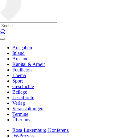
Ausgaben
Inland
Ausland
Kapital & Arbeit
Feuilleton
Thema
Sport
Geschichte
Beilage
Leserbriefe
Verlag
Veranstaltungen
Termine
Über uns
Rosa-Luxemburg-Konferenz
jW-Prozess