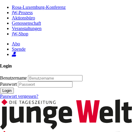
Zum
Rosa-Luxemburg-Konferenz
Inhalt
jW-Prozess
der
Aktionsbüro
Seite
Genossenschaft
Veranstaltungen
jW-Shop
Abo
Spende
Login
Benutzername
Passwort
Login
Passwort vergessen?