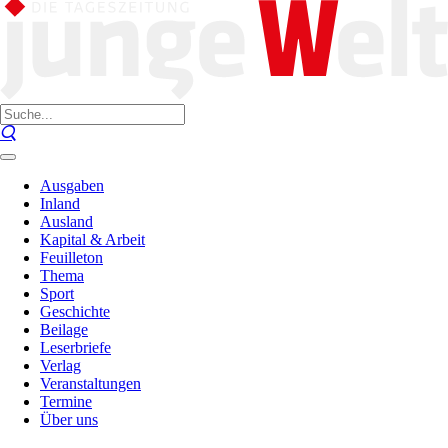
Ausgaben
Inland
Ausland
Kapital & Arbeit
Feuilleton
Thema
Sport
Geschichte
Beilage
Leserbriefe
Verlag
Veranstaltungen
Termine
Über uns