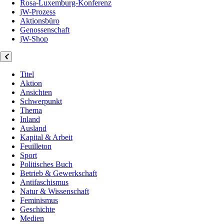
Rosa-Luxemburg-Konferenz
jW-Prozess
Aktionsbüro
Genossenschaft
jW-Shop
Titel
Aktion
Ansichten
Schwerpunkt
Thema
Inland
Ausland
Kapital & Arbeit
Feuilleton
Sport
Politisches Buch
Betrieb & Gewerkschaft
Antifaschismus
Natur & Wissenschaft
Feminismus
Geschichte
Medien