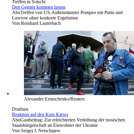
Treffen in Sotschi
Den Gegner kommen lassen
Abo
Treffen von US-Außenminister Pompeo mit Putin und
Lawrow ohne konkrete Ergebnisse
Von
Reinhard Lauterbach
Alexander Ermochenko/Reuters
Donbass
Reaktion auf den Kurs Kiews
Abo
Gastbeitrag: Zur erleichterten Verleihung der russischen
Staatsbürgerschaft an Einwohner der Ukraine
Von
Sergej J. Netschajew