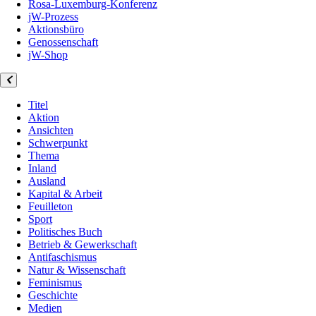
Rosa-Luxemburg-Konferenz
jW-Prozess
Aktionsbüro
Genossenschaft
jW-Shop
Titel
Aktion
Ansichten
Schwerpunkt
Thema
Inland
Ausland
Kapital & Arbeit
Feuilleton
Sport
Politisches Buch
Betrieb & Gewerkschaft
Antifaschismus
Natur & Wissenschaft
Feminismus
Geschichte
Medien