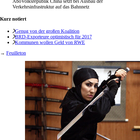
Abo
Volksrepublik China setzt bei Ausbau der
Verkehrsinfrastruktur auf das Bahnnetz
Kurz notiert
Genug von der großen Koalition
BRD-Exporteure optimistisch für 2017
Kommunen wollen Geld von RWE
→
Feuilleton