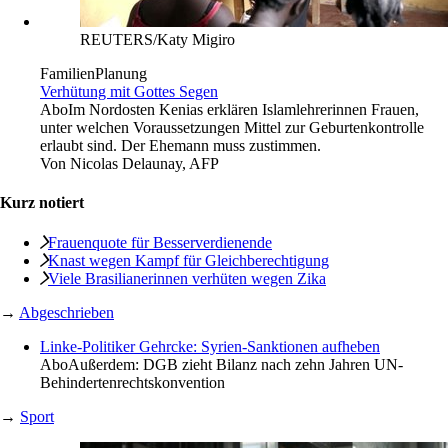
REUTERS/Katy Migiro
FamilienPlanung
Verhütung mit Gottes Segen
Abo
Im Nordosten Kenias erklären Islamlehrerinnen Frauen,
unter welchen Voraussetzungen Mittel zur Geburtenkontrolle
erlaubt sind. Der Ehemann muss zustimmen.
Von
Nicolas Delaunay, AFP
Kurz notiert
Frauenquote für ­Besserverdienende
Knast wegen Kampf für Gleichberechtigung
Viele Brasilianerinnen verhüten wegen Zika
→
Abgeschrieben
Linke-Politiker Gehrcke: Syrien-Sanktionen aufheben
Abo
Außerdem: DGB zieht Bilanz nach zehn Jahren UN-
Behindertenrechtskonvention
→
Sport