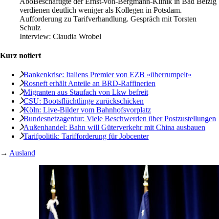
Abo
Beschäftigte der Ernst-von-Bergmann-Klinik in Bad Belzig
verdienen deutlich weniger als Kollegen in Potsdam.
Aufforderung zu Tarifverhandlung. Gespräch mit Torsten
Schulz
Interview:
Claudia Wrobel
Kurz notiert
Bankenkrise: Italiens Premier von EZB »überrumpelt«
Rosneft erhält Anteile an BRD-Raffinerien
Migranten aus Staufach von Lkw befreit
CSU: Bootsflüchtlinge zurückschicken
Köln: Live-Bilder vom Bahnhofsvorplatz
Bundesnetzagentur: Viele Beschwerden über Postzustellungen
Außenhandel: Bahn will Güterverkehr mit China ausbauen
Tarifpolitik: Tarifforderung für Jobcenter
→
Ausland