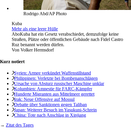
Rodrigo Abd/AP Photo
Kuba
Mehr als eine leere Hülle
Abo
Kuba hat ein Gesetz verabschiedet, demzufolge keine
Straßen, Plätze oder öffentlichen Gebäude nach Fidel Castro
Ruz benannt werden dürfen.
Von
Volker Hermsdorf
Kurz notiert
Syrien: Armee verkündet Waffenstillstand
Philippinen: Verletzte bei Bombenanschlägen
Ursache von ­Absturz russischer Maschine unklar
Kolumbien: Amnestie für FARC-Kämpfer
Hunderte Migranten aus Mittelmeer gerettet
Irak: Neue Offensive auf Mossul
Debatte über Sanktionen gegen Taliban
Japan: Weiterer Besuch im Yasukuni-Schrein
China: Tote nach Anschlag in Xinjiang
→
Zitat des Tages