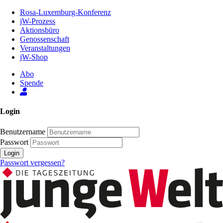
Zum
Rosa-Luxemburg-Konferenz
Inhalt
jW-Prozess
der
Aktionsbüro
Seite
Genossenschaft
Veranstaltungen
jW-Shop
Abo
Spende
Login
Benutzername
Passwort
Login
Passwort vergessen?