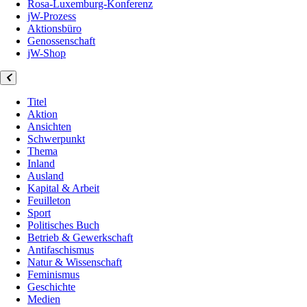
Rosa-Luxemburg-Konferenz
jW-Prozess
Aktionsbüro
Genossenschaft
jW-Shop
Titel
Aktion
Ansichten
Schwerpunkt
Thema
Inland
Ausland
Kapital & Arbeit
Feuilleton
Sport
Politisches Buch
Betrieb & Gewerkschaft
Antifaschismus
Natur & Wissenschaft
Feminismus
Geschichte
Medien