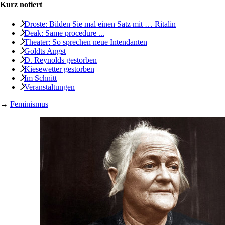
Kurz notiert
Droste: Bilden Sie mal einen Satz mit … Ritalin
Deak: Same procedure ...
Theater: So sprechen neue Intendanten
Goldts Angst
D. Reynolds gestorben
Kiesewetter gestorben
Im Schnitt
Veranstaltungen
→
Feminismus