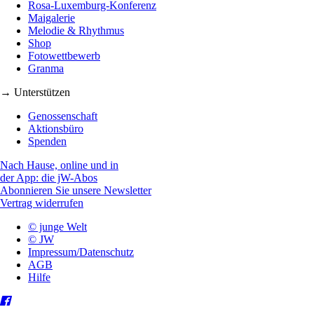
Rosa-Luxemburg-Konferenz
Maigalerie
Melodie & Rhythmus
Shop
Fotowettbewerb
Granma
→ Unterstützen
Genossenschaft
Aktionsbüro
Spenden
Nach Hause, online und in
der App: die jW-Abos
Abonnieren Sie unsere Newsletter
Vertrag widerrufen
© junge Welt
© JW
Impressum/Datenschutz
AGB
Hilfe