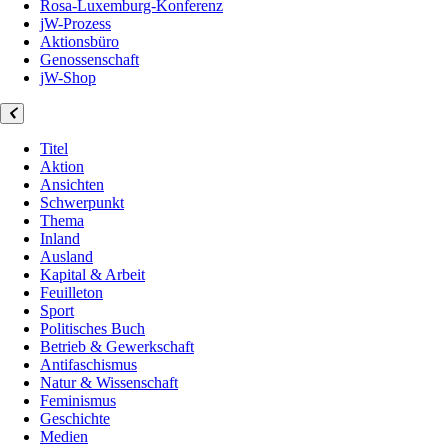
Rosa-Luxemburg-Konferenz
jW-Prozess
Aktionsbüro
Genossenschaft
jW-Shop
Titel
Aktion
Ansichten
Schwerpunkt
Thema
Inland
Ausland
Kapital & Arbeit
Feuilleton
Sport
Politisches Buch
Betrieb & Gewerkschaft
Antifaschismus
Natur & Wissenschaft
Feminismus
Geschichte
Medien