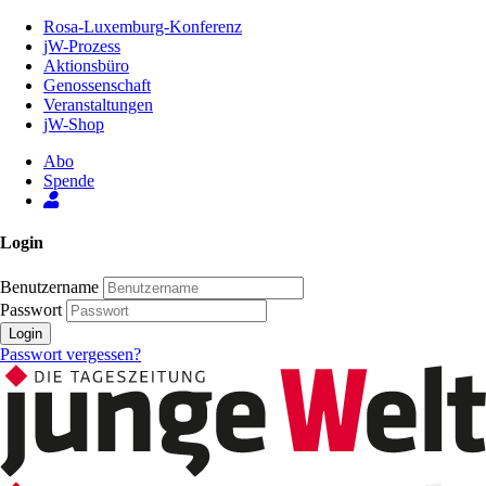
Zum
Rosa-Luxemburg-Konferenz
Inhalt
jW-Prozess
der
Aktionsbüro
Seite
Genossenschaft
Veranstaltungen
jW-Shop
Abo
Spende
Login
Benutzername
Passwort
Login
Passwort vergessen?