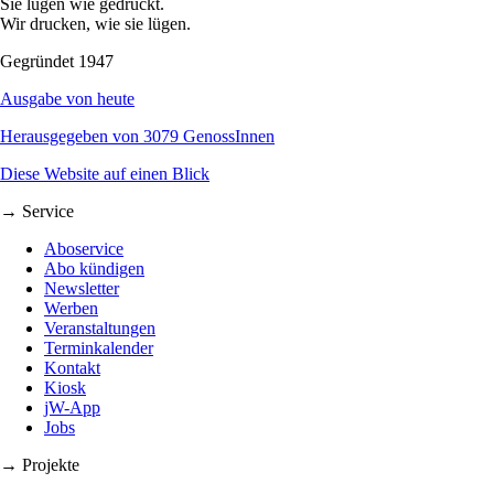
Sie lügen wie gedruckt.
Wir drucken, wie sie lügen.
Gegründet 1947
Ausgabe von heute
Herausgegeben von 3079 GenossInnen
Diese Website auf einen Blick
→ Service
Aboservice
Abo kündigen
Newsletter
Werben
Veranstaltungen
Terminkalender
Kontakt
Kiosk
jW-App
Jobs
→ Projekte