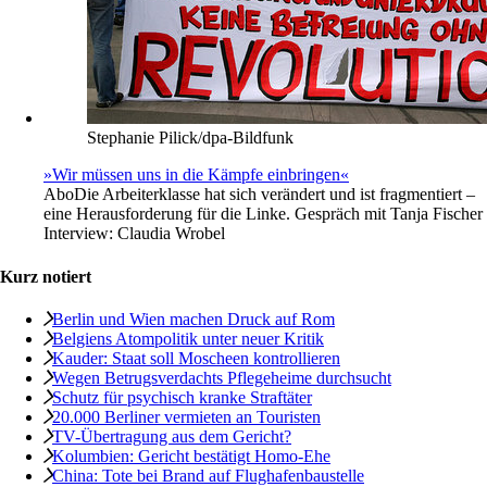
Stephanie Pilick/dpa-Bildfunk
»Wir müssen uns in die Kämpfe einbringen«
Abo
Die Arbeiterklasse hat sich verändert und ist fragmentiert –
eine Herausforderung für die Linke. Gespräch mit Tanja Fischer
Interview:
Claudia Wrobel
Kurz notiert
Berlin und Wien machen Druck auf Rom
Belgiens Atompolitik unter neuer Kritik
Kauder: Staat soll Moscheen kontrollieren
Wegen Betrugsverdachts Pflegeheime durchsucht
Schutz für psychisch kranke Straftäter
20.000 Berliner ­vermieten an Touristen
TV-Übertragung aus dem Gericht?
Kolumbien: Gericht bestätigt Homo-Ehe
China: Tote bei Brand auf Flughafenbaustelle