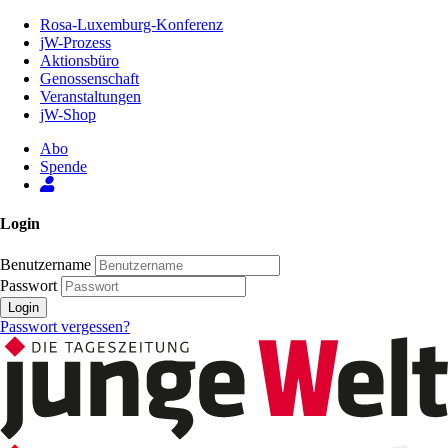
Zum
Rosa-Luxemburg-Konferenz
Inhalt
jW-Prozess
der
Aktionsbüro
Seite
Genossenschaft
Veranstaltungen
jW-Shop
Abo
Spende
Login
Benutzername
Passwort
Login
Passwort vergessen?