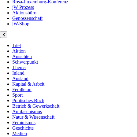
Rosa-Luxemburg-Konferenz
jW-Prozess
Aktionsbüro
Genossenschaft
jW-Shop
Titel
Aktion
Ansichten
Schwerpunkt
Thema
Inland
Ausland
Kapital & Arbeit
Feuilleton
Sport
Politisches Buch
Betrieb & Gewerkschaft
Antifaschismus
Natur & Wissenschaft
Feminismus
Geschichte
Medien