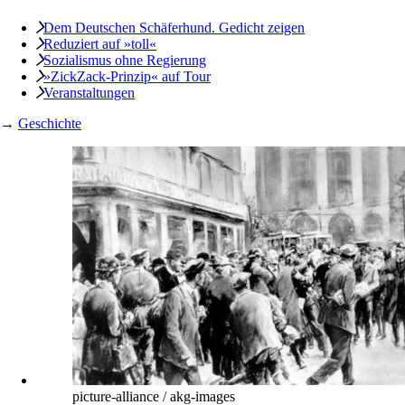
Dem Deutschen Schäferhund. Gedicht zeigen
Reduziert auf »toll«
Sozialismus ohne Regierung
»ZickZack-Prinzip« auf Tour
Veranstaltungen
→
Geschichte
picture-alliance / akg-images