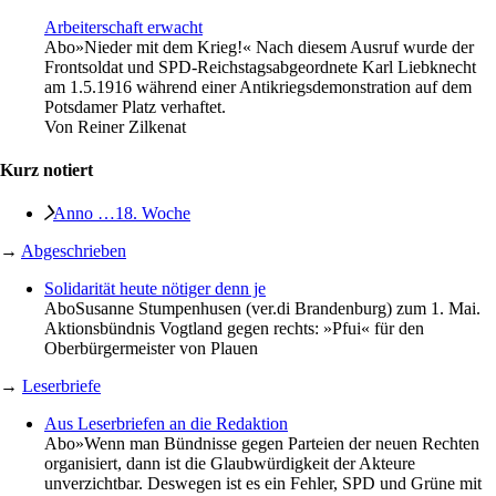
Arbeiterschaft erwacht
Abo
»Nieder mit dem Krieg!« Nach diesem Ausruf wurde der
Frontsoldat und SPD-Reichstagsabgeordnete Karl Liebknecht
am 1.5.1916 während einer Antikriegsdemonstration auf dem
Potsdamer Platz verhaftet.
Von
Reiner Zilkenat
Kurz notiert
Anno …18. Woche
→
Abgeschrieben
Solidarität heute nötiger denn je
Abo
Susanne Stumpenhusen (ver.di Brandenburg) zum 1. Mai.
Aktionsbündnis Vogtland gegen rechts: »Pfui« für den
Oberbürgermeister von Plauen
→
Leserbriefe
Aus Leserbriefen an die Redaktion
Abo
»Wenn man Bündnisse gegen Parteien der neuen Rechten
organisiert, dann ist die Glaubwürdigkeit der Akteure
unverzichtbar. Deswegen ist es ein Fehler, SPD und Grüne mit