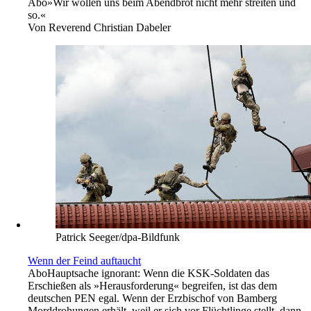
Abo
»Wir wollen uns beim Abendbrot nicht mehr streiten und
so.«
Von
Reverend Christian Dabeler
Patrick Seeger/dpa-Bildfunk
Wenn der Feind auftaucht
Abo
Hauptsache ignorant: Wenn die KSK-Soldaten das
Erschießen als »Herausforderung« begreifen, ist das dem
deutschen PEN egal. Wenn der Erzbischof von Bamberg
Morddrohungen erhält, weil er sich vor Flüchtlinge stellt, dann