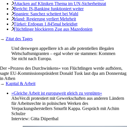
Attacken auf Kliniken Thema im UN-Sicherheitsrat
Bericht: IS-Banking funktioniert weiter
Spanien: Sanchez scheitert bei Wahl
Irland: Regierung verliert Mehrheit
Türkei: Erdogan 1.845mal beleidigt
Flüchtlinge blockieren Zug aus Mazedonien
→
Zitat des Tages
Und deswegen appelliere ich an alle potentiellen illegalen
Wirtschaftsmigranten – egal woher sie stammen: Kommen
Sie nicht nach Europa.
Der »Prozess des Durchwinkens« von Flüchtlingen werde aufhören,
sagte EU-Kommis­sionspräsident Donald Tusk laut dpa am Donnerstag
in Athen
→
Kapital & Arbeit
»Gleiche Arbeit ist europaweit gleich zu vergüten«
Abo
Ver.di protestiert mit Gewerkschaften aus anderen Ländern
für Arbeitsrechte in polnischen Werken des
Verpackungsherstellers Smurfit Kappa. Gespräch mit Achim
Schulze
Interview:
Gitta Düperthal