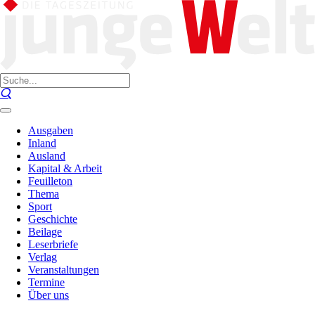
Ausgaben
Inland
Ausland
Kapital & Arbeit
Feuilleton
Thema
Sport
Geschichte
Beilage
Leserbriefe
Verlag
Veranstaltungen
Termine
Über uns