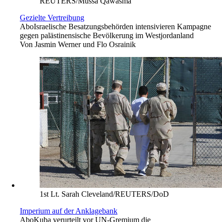
REUTERS/Mussa Qawasma
Gezielte Vertreibung
Abo
Israelische Besatzungsbehörden intensivieren Kampagne
gegen palästinensische Bevölkerung im Westjordanland
Von
Jasmin Werner und Flo Osrainik
1st Lt. Sarah Cleveland/REUTERS/DoD
Imperium auf der Anklagebank
Abo
Kuba verurteilt vor UN-Gremium die