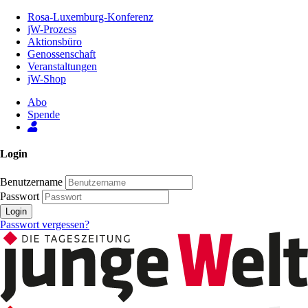
Zum
Rosa-Luxemburg-Konferenz
Inhalt
jW-Prozess
der
Aktionsbüro
Seite
Genossenschaft
Veranstaltungen
jW-Shop
Abo
Spende
Login
Benutzername
Passwort
Login
Passwort vergessen?