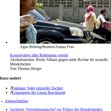
Agus Bebeng/Reuters/Antara Foto
Konservative aller Religionen vereint
Abo
Indonesien: Breite Allianz gegen mehr Rechte für sexuelle
Minderheiten
Von
Thomas Berger
Kurz notiert
Pakistan: Vater ermordet Tochter
Frauenpreis für Gisela Burckhardt
→
Abgeschrieben
Sachsens Vizeregierungschef zur Polizei des Bundeslandes;