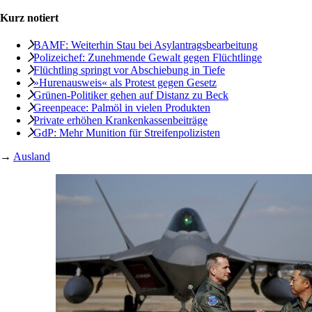
Kurz notiert
BAMF: Weiterhin Stau bei Asylantragsbearbeitung
Polizeichef: Zunehmende Gewalt gegen Flüchtlinge
Flüchtling springt vor Abschiebung in Tiefe
»Hurenausweis« als Protest gegen Gesetz
Grünen-Politiker gehen auf Distanz zu Beck
Greenpeace: Palmöl in vielen Produkten
Private erhöhen Krankenkassenbeiträge
GdP: Mehr Munition für Streifenpolizisten
→
Ausland