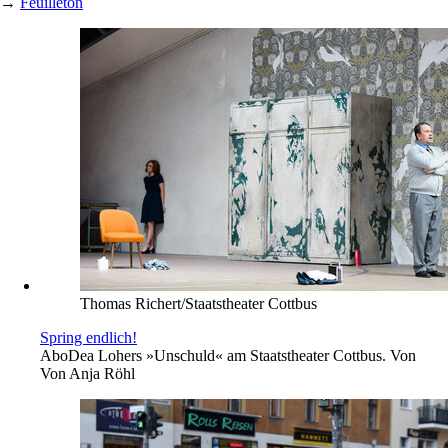
→
Feuilleton
Thomas Richert/Staatstheater Cottbus
Spring endlich!
Abo
Dea Lohers »Unschuld« am Staatstheater Cottbus. Von
Von
Anja Röhl