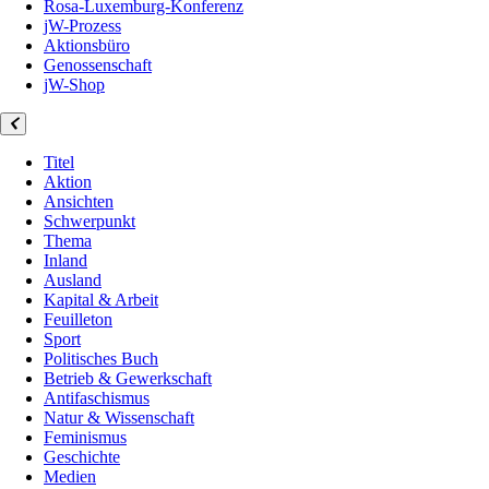
Rosa-Luxemburg-Konferenz
jW-Prozess
Aktionsbüro
Genossenschaft
jW-Shop
Titel
Aktion
Ansichten
Schwerpunkt
Thema
Inland
Ausland
Kapital & Arbeit
Feuilleton
Sport
Politisches Buch
Betrieb & Gewerkschaft
Antifaschismus
Natur & Wissenschaft
Feminismus
Geschichte
Medien