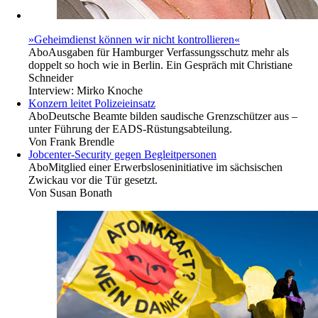
»Geheimdienst können wir nicht kontrollieren«
Abo
Ausgaben für Hamburger Verfassungsschutz mehr als
doppelt so hoch wie in Berlin. Ein Gespräch mit Christiane
Schneider
Interview:
Mirko Knoche
Konzern leitet Polizeieinsatz
Abo
Deutsche Beamte bilden saudische Grenzschützer aus –
unter Führung der EADS-Rüstungsabteilung.
Von
Frank Brendle
Jobcenter-Security gegen Begleitpersonen
Abo
Mitglied einer Erwerbsloseninitiative im sächsischen
Zwickau vor die Tür gesetzt.
Von
Susan Bonath