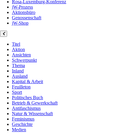
Rosa-Luxemburg-Konferenz
jW-Prozess
Aktionsbüro
Genossenschaft
jW-Shop
Titel
Aktion
Ansichten
Schwerpunkt
Thema
Inland
Ausland
Kapital & Arbeit
Feuilleton
Sport
Politisches Buch
Betrieb & Gewerkschaft
Antifaschismus
Natur & Wissenschaft
Feminismus
Geschichte
Medien