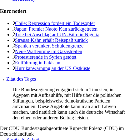
Kurz notiert
Chile: Repression fordert ein Todesopfer
Japan: Premier Naoto Kan zurückgetreten
Tote bei Anschlag auf UN-Büro in Nigeria
Strauss-Kahn erhält Reisepaß zurück
Spanien verankert Schuldengrenze
Neue Waffenruhe im Gazastreifen
Protestierende in Syrien getötet
Entführung in Pakistan
Hurrikanwarnung an der US-Ostküste
→
Zitat des Tages
Die Bundesregierung engagiert sich in Tunesien, in
Ägypten mit Aufbauhilfe, mit Hilfe über die politischen
Stiftungen, beispielsweise demokratische Parteien
aufzubauen. Diese Angebote kann man auch Libyen
machen, und natürlich kann auch die deutsche Wirtschaft
den einen oder anderen Beitrag leisten.
Der CDU-Bundestagsabgeordnete Ruprecht Polenz (CDU) im
Deutschlandfunk
→
Kapital & Arbeit