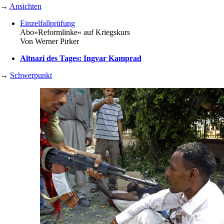
→
Ansichten
Einzelfallprüfung
Abo
»Reformlinke« auf Kriegskurs
Von
Werner Pirker
Altnazi des Tages: Ingvar Kamprad
→
Schwerpunkt