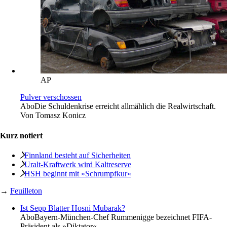
AP
Pulver verschossen
Abo
Die Schuldenkrise erreicht allmählich die Realwirtschaft.
Von
Tomasz Konicz
Kurz notiert
Finnland besteht auf Sicherheiten
Uralt-Kraftwerk wird Kaltreserve
HSH beginnt mit »Schrumpfkur«
→
Feuilleton
Ist Sepp Blatter Hosni Mubarak?
Abo
Bayern-München-Chef Rummenigge bezeichnet FIFA-
Präsident als »Diktator«.