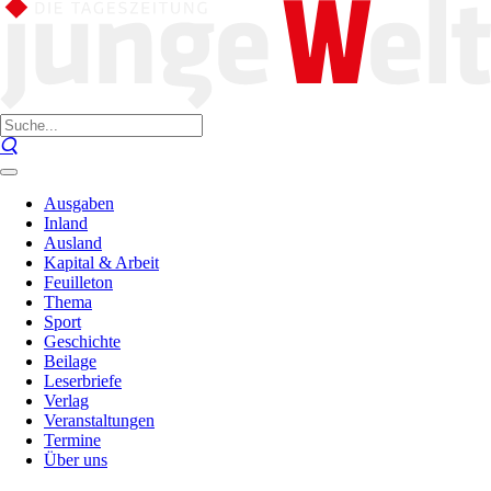
Ausgaben
Inland
Ausland
Kapital & Arbeit
Feuilleton
Thema
Sport
Geschichte
Beilage
Leserbriefe
Verlag
Veranstaltungen
Termine
Über uns