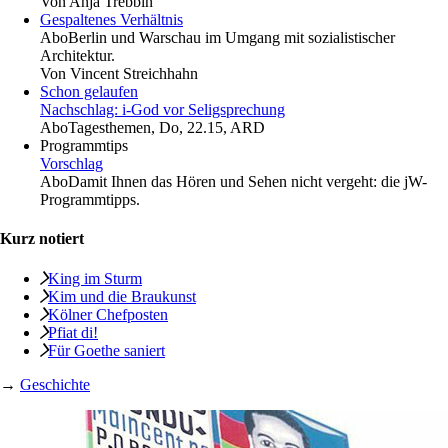
Von
Anja Trebbin
Gespaltenes Verhältnis
Abo
Berlin und Warschau im Umgang mit ­sozialistischer
Architektur.
Von
Vincent Streichhahn
Schon gelaufen
Nachschlag: i-God vor Seligsprechung
Abo
Tagesthemen, Do, 22.15, ARD
Programmtips
Vorschlag
Abo
Damit Ihnen das Hören und Sehen nicht vergeht: die jW-
Programmtipps.
Kurz notiert
King im Sturm
Kim und die Braukunst
Kölner Chefposten
Pfiat di!
Für Goethe saniert
→
Geschichte