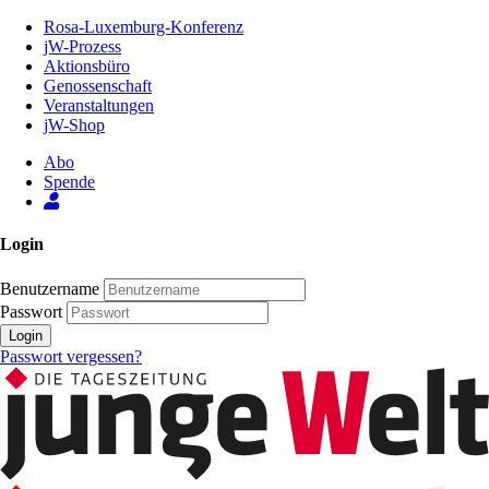
Zum
Rosa-Luxemburg-Konferenz
Inhalt
jW-Prozess
der
Aktionsbüro
Seite
Genossenschaft
Veranstaltungen
jW-Shop
Abo
Spende
Login
Benutzername
Passwort
Login
Passwort vergessen?