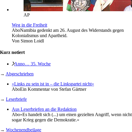
AP
Weg in die Freiheit
Abo
Namibia gedenkt am 26. August des Widerstands gegen
Kolonialismus und Apartheid.
Von
Simon Loidl
Kurz notiert
Anno… 35. Woche
→
Abgeschrieben
»Links zu sein ist in – die Linkspartei nicht«
Abo
Ein Kommentar von Stefan Gärtner
→
Leserbriefe
Aus Leserbriefen an die Redaktion
Abo
»Es handelt sich (...) um einen gezielten Angriff, wenn nicht
sogar Krieg gegen die Demokratie.«
→
Wochenendbeilage