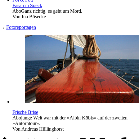
Fasan in Speck
Abo
Ganz richtig, es geht um Mord.
Von
Ina Bösecke
→
Fotoreportagen
Frische Brise
Abo
junge Welt war mit der »Albin Köbis« auf der zweiten
»Antörntour«.
Von
Andreas Hüllinghorst