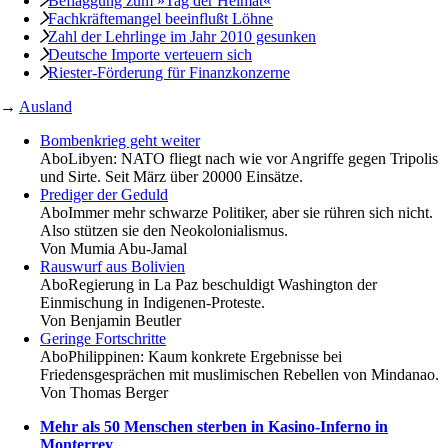
Beflaggung zum »Tag der Heimat«
Fachkräftemangel beeinflußt Löhne
Zahl der Lehrlinge im Jahr 2010 gesunken
Deutsche Importe verteuern sich
Riester-Förderung für Finanzkonzerne
→
Ausland
Bombenkrieg geht weiter
Abo
Libyen: NATO fliegt nach wie vor Angriffe gegen Tripolis
und Sirte. Seit März über 20000 Einsätze.
Prediger der Geduld
Abo
Immer mehr schwarze Politiker, aber sie rühren sich nicht.
Also stützen sie den Neokolonialismus.
Von
Mumia Abu-Jamal
Rauswurf aus Bolivien
Abo
Regierung in La Paz beschuldigt Washington der
Einmischung in Indigenen-Proteste.
Von
Benjamin Beutler
Geringe Fortschritte
Abo
Philippinen: Kaum konkrete Ergebnisse bei
Friedensgesprächen mit muslimischen Rebellen von Mindanao.
Von
Thomas Berger
Mehr als 50 Menschen sterben in Kasino-Inferno in
Monterrey