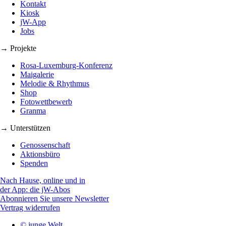
Kontakt
Kiosk
jW-App
Jobs
→ Projekte
Rosa-Luxemburg-Konferenz
Maigalerie
Melodie & Rhythmus
Shop
Fotowettbewerb
Granma
→ Unterstützen
Genossenschaft
Aktionsbüro
Spenden
Nach Hause, online und in
der App: die jW-Abos
Abonnieren Sie unsere Newsletter
Vertrag widerrufen
© junge Welt