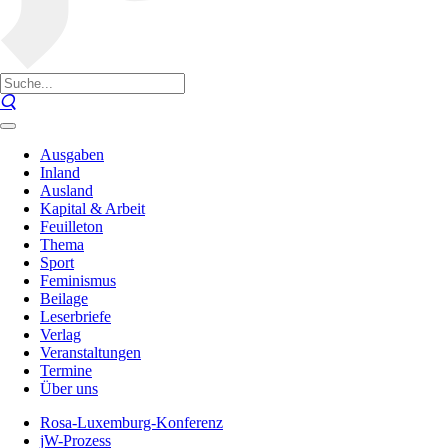
Ausgaben
Inland
Ausland
Kapital & Arbeit
Feuilleton
Thema
Sport
Feminismus
Beilage
Leserbriefe
Verlag
Veranstaltungen
Termine
Über uns
Rosa-Luxemburg-Konferenz
jW-Prozess