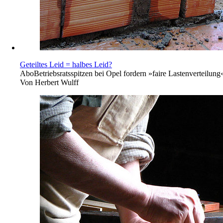
Geteiltes Leid = halbes Leid?
Abo
Betriebsratsspitzen bei Opel fordern »faire Lastenverteilu
Von
Herbert Wulff