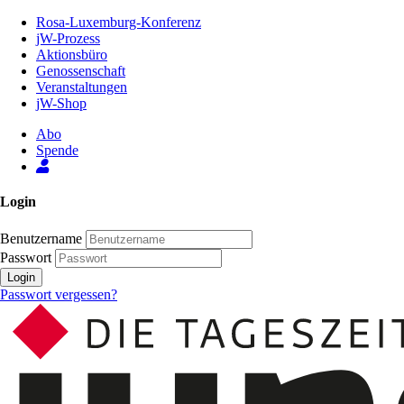
Zum
Rosa-Luxemburg-Konferenz
Inhalt
jW-Prozess
der
Aktionsbüro
Seite
Genossenschaft
Veranstaltungen
jW-Shop
Abo
Spende
Login
Benutzername
Passwort
Login
Passwort vergessen?