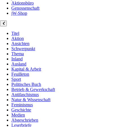
Aktionsbüro
Genossenschaft
jW-Shop
Titel
Aktion
Ansichten
Schwerpunkt
Thema
Inland
Ausland
Kapital & Arbeit
Feuilleton
Sport
Politisches Buch
Betrieb & Gewerkschaft
Antifaschismus
Natur & Wissenschaft
Feminismus
Geschichte
Medien
Abgeschrieben
Leserbriefe