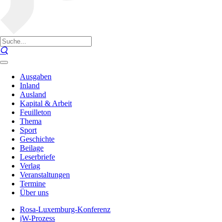
Ausgaben
Inland
Ausland
Kapital & Arbeit
Feuilleton
Thema
Sport
Geschichte
Beilage
Leserbriefe
Verlag
Veranstaltungen
Termine
Über uns
Rosa-Luxemburg-Konferenz
jW-Prozess