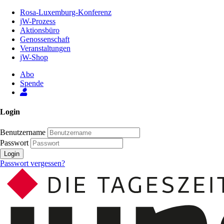
Zum
Rosa-Luxemburg-Konferenz
Inhalt
jW-Prozess
der
Aktionsbüro
Seite
Genossenschaft
Veranstaltungen
jW-Shop
Abo
Spende
Login
Benutzername
Passwort
Login
Passwort vergessen?