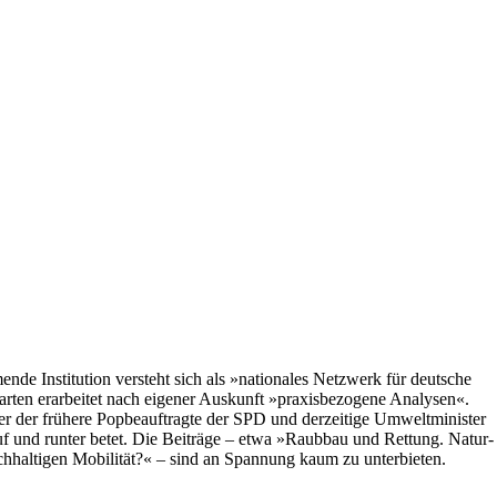
ende Institution versteht sich als »nationales Netzwerk für deutsche
garten erarbeitet nach eigener Auskunft »praxisbezogene Analysen«.
er der frühere Popbeauftragte der SPD und derzeitige Umweltminister
f und runter betet. Die Beiträge – etwa »Raubbau und Rettung. Natur-
hhaltigen Mobilität?« – sind an Spannung kaum zu unterbieten.