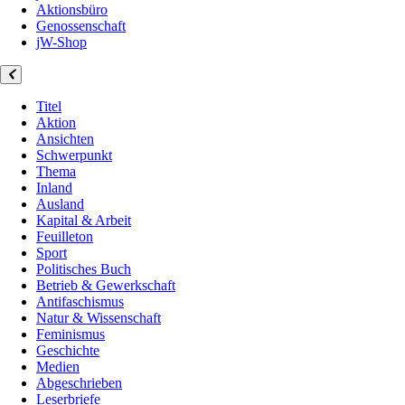
Aktionsbüro
Genossenschaft
jW-Shop
Titel
Aktion
Ansichten
Schwerpunkt
Thema
Inland
Ausland
Kapital & Arbeit
Feuilleton
Sport
Politisches Buch
Betrieb & Gewerkschaft
Antifaschismus
Natur & Wissenschaft
Feminismus
Geschichte
Medien
Abgeschrieben
Leserbriefe