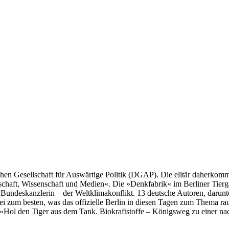
utschen Gesellschaft für Auswärtige Politik (DGAP). Die elitär daherkomm
llschaft, Wissenschaft und Medien«. Die »Denkfabrik« im Berliner Tier
 Bundeskanzlerin – der Weltklimakonflikt. 13 deutsche Autoren, darunt
 zum besten, was das offizielle Berlin in diesen Tagen zum Thema rau
Hol den Tiger aus dem Tank. Biokraftstoffe – Königsweg zu einer nac