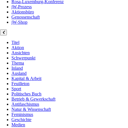
Rosa-Luxemburg-Konferenz
jW-Prozess
Aktionsbüro
Genossenschaft
jW-Shop
Titel
Aktion
Ansichten
Schwerpunkt
Thema
Inland
Ausland
Kapital & Arbeit
Feuilleton
Sport
Politisches Buch
Betrieb & Gewerkschaft
Antifaschismus
Natur & Wissenschaft
Feminismus
Geschichte
Medien