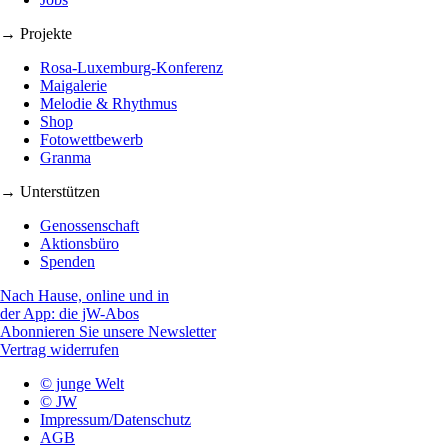
→ Projekte
Rosa-Luxemburg-Konferenz
Maigalerie
Melodie & Rhythmus
Shop
Fotowettbewerb
Granma
→ Unterstützen
Genossenschaft
Aktionsbüro
Spenden
Nach Hause, online und in
der App: die jW-Abos
Abonnieren Sie unsere Newsletter
Vertrag widerrufen
© junge Welt
© JW
Impressum/Datenschutz
AGB