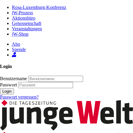
Zum
Rosa-Luxemburg-Konferenz
Inhalt
jW-Prozess
der
Aktionsbüro
Seite
Genossenschaft
Veranstaltungen
jW-Shop
Abo
Spende
Login
Benutzername
Passwort
Login
Passwort vergessen?