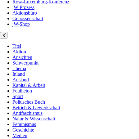
Rosa-Luxemburg-Konferenz
jW-Prozess
Aktionsbüro
Genossenschaft
jW-Shop
Titel
Aktion
Ansichten
Schwerpunkt
Thema
Inland
Ausland
Kapital & Arbeit
Feuilleton
Sport
Politisches Buch
Betrieb & Gewerkschaft
Antifaschismus
Natur & Wissenschaft
Feminismus
Geschichte
Medien