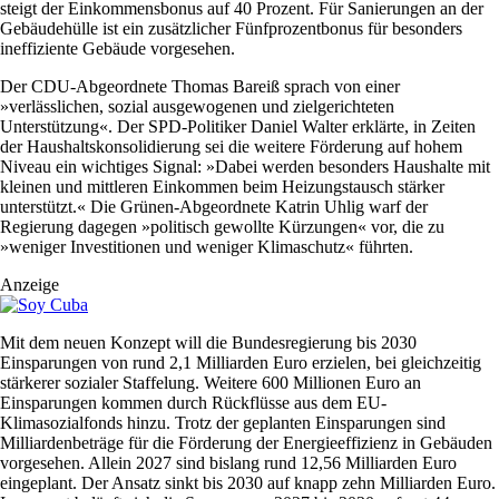
steigt der ‌Einkommensbonus auf 40 Prozent. Für Sanierungen an der
Gebäudehülle ist ein zusätzlicher Fünfprozentbonus ​für besonders
ineffiziente Gebäude vorgesehen.
Der CDU-Abgeordnete Thomas Bareiß sprach von einer
»verlässlichen, sozial ausgewogenen und zielgerichteten
Unterstützung«. Der SPD-Politiker Daniel Walter erklärte, in Zeiten
der ‌Haushaltskonsolidierung sei die weitere Förderung auf hohem
Niveau ein wichtiges Signal: »Dabei werden besonders Haushalte ‌mit
kleinen und ‌mittleren Einkommen ⁠beim Heizungstausch ⁠stärker
unterstützt.« Die Grünen-Abgeordnete Katrin Uhlig warf der
Regierung dagegen »politisch gewollte Kürzungen« vor, die ⁠zu
»weniger Investitionen und weniger Klimaschutz« führten.
Anzeige
Mit dem ‌neuen Konzept will die Bundesregierung bis 2030
Einsparungen von rund ⁠2,1 Milliarden Euro erzielen, bei gleichzeitig
stärkerer sozialer Staffelung. Weitere 600 Millionen Euro an
Einsparungen kommen durch Rückflüsse aus dem EU-
Klimasozialfonds hinzu. Trotz der geplanten Einsparungen sind
Milliardenbeträge für die Förderung ‌der Energieeffizienz in Gebäuden
vorgesehen. Allein 2027 sind bislang rund 12,56 Milliarden Euro
eingeplant. Der Ansatz sinkt bis 2030 auf knapp zehn ​Milliarden Euro.