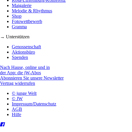
Rosa-Luxemburg-Konferenz
Maigalerie
Melodie & Rhythmus
Shop
Fotowettbewerb
Granma
→ Unterstützen
Genossenschaft
Aktionsbüro
Spenden
Nach Hause, online und in
der App: die jW-Abos
Abonnieren Sie unsere Newsletter
Vertrag widerrufen
© junge Welt
© JW
Impressum/Datenschutz
AGB
Hilfe