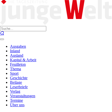
Ausgaben
Inland
Ausland
Kapital & Arbeit
Feuilleton
Thema
Sport
Geschichte
Beilage
Leserbriefe
Verlag
Veranstaltungen
Termine
Über uns