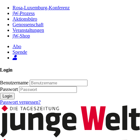
Zum
Rosa-Luxemburg-Konferenz
Inhalt
jW-Prozess
der
Aktionsbüro
Seite
Genossenschaft
Veranstaltungen
jW-Shop
Abo
Spende
Login
Benutzername
Passwort
Login
Passwort vergessen?