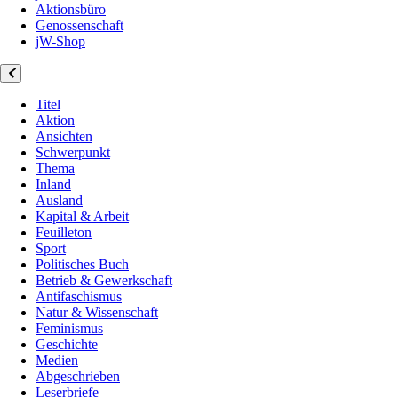
Aktionsbüro
Genossenschaft
jW-Shop
Titel
Aktion
Ansichten
Schwerpunkt
Thema
Inland
Ausland
Kapital & Arbeit
Feuilleton
Sport
Politisches Buch
Betrieb & Gewerkschaft
Antifaschismus
Natur & Wissenschaft
Feminismus
Geschichte
Medien
Abgeschrieben
Leserbriefe