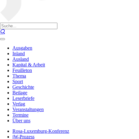
Ausgaben
Inland
Ausland
Kapital & Arbeit
Feuilleton
Thema
Sport
Geschichte
Beilage
Leserbriefe
Verlag
Veranstaltungen
Termine
Über uns
Rosa-Luxemburg-Konferenz
jW-Prozess