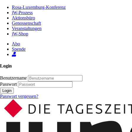
Zum
Rosa-Luxemburg-Konferenz
Inhalt
jW-Prozess
der
Aktionsbüro
Seite
Genossenschaft
Veranstaltungen
jW-Shop
Abo
Spende
Login
Benutzername
Passwort
Login
Passwort vergessen?