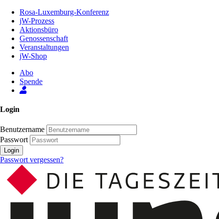
Zum
Rosa-Luxemburg-Konferenz
Inhalt
jW-Prozess
der
Aktionsbüro
Seite
Genossenschaft
Veranstaltungen
jW-Shop
Abo
Spende
Login
Benutzername
Passwort
Login
Passwort vergessen?