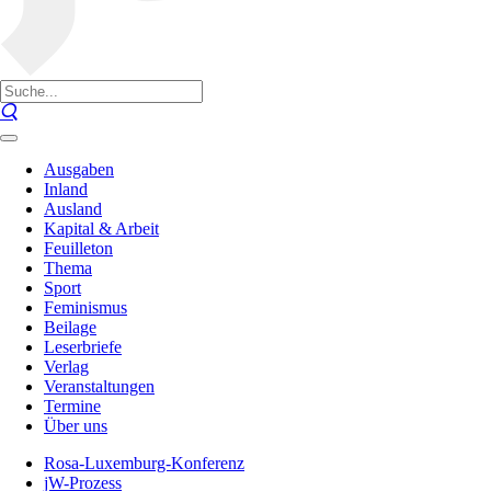
Ausgaben
Inland
Ausland
Kapital & Arbeit
Feuilleton
Thema
Sport
Feminismus
Beilage
Leserbriefe
Verlag
Veranstaltungen
Termine
Über uns
Rosa-Luxemburg-Konferenz
jW-Prozess