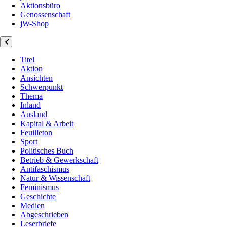
Aktionsbüro
Genossenschaft
jW-Shop
Titel
Aktion
Ansichten
Schwerpunkt
Thema
Inland
Ausland
Kapital & Arbeit
Feuilleton
Sport
Politisches Buch
Betrieb & Gewerkschaft
Antifaschismus
Natur & Wissenschaft
Feminismus
Geschichte
Medien
Abgeschrieben
Leserbriefe