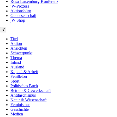
Rosa-Luxemburg-Konferenz
jW-Prozess
Aktionsbüro
Genossenschaft
jW-Shop
Titel
Aktion
Ansichten
Schwerpunkt
Thema
Inland
Ausland
Kapital & Arbeit
Feuilleton
Sport
Politisches Buch
Betrieb & Gewerkschaft
Antifaschismus
Natur & Wissenschaft
Feminismus
Geschichte
Medien