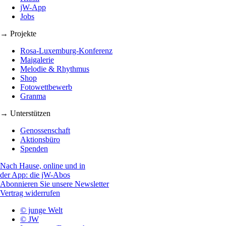
jW-App
Jobs
→ Projekte
Rosa-Luxemburg-Konferenz
Maigalerie
Melodie & Rhythmus
Shop
Fotowettbewerb
Granma
→ Unterstützen
Genossenschaft
Aktionsbüro
Spenden
Nach Hause, online und in
der App: die jW-Abos
Abonnieren Sie unsere Newsletter
Vertrag widerrufen
© junge Welt
© JW