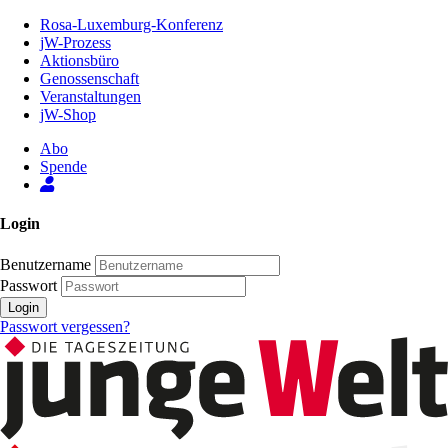
Zum
Rosa-Luxemburg-Konferenz
Inhalt
jW-Prozess
der
Aktionsbüro
Seite
Genossenschaft
Veranstaltungen
jW-Shop
Abo
Spende
Login
Benutzername
Passwort
Login
Passwort vergessen?