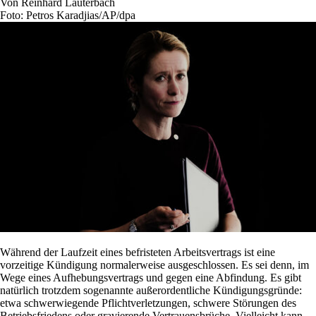
Von
Reinhard Lauterbach
Foto: Petros Karadjias/AP/dpa
Während der Laufzeit eines befristeten Arbeitsvertrags ist eine
vorzeitige Kündigung normalerweise ausgeschlossen. Es sei denn, im
Wege eines Aufhebungsvertrags und gegen eine Abfindung. Es gibt
natürlich trotzdem sogenannte außerordentliche Kündigungsgründe:
etwa schwerwiegende Pflichtverletzungen, schwere Störungen des
Betriebsfriedens oder gravierende Vertrauensbrüche. Vielleicht kann