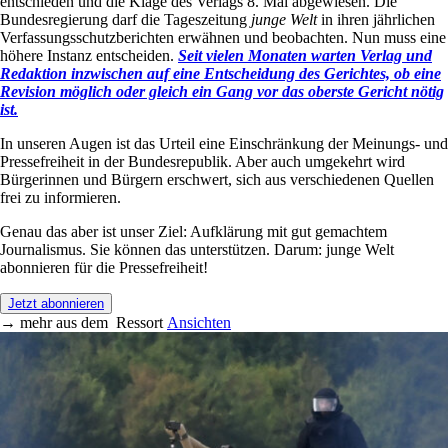
entschieden und die Klage des Verlags 8. Mai abgewiesen. Die
Bundesregierung darf die Tageszeitung
junge Welt
in ihren jährlichen
Verfassungsschutzberichten erwähnen und beobachten. Nun muss eine
höhere Instanz entscheiden.
Seit vielen Monaten warten Verlag und
Redaktion inzwischen auf eine Entscheidung des Gerichtes, ob eine
Revision möglich oder gleich ein Gang vor das oberste Gericht nötig
ist.
In unseren Augen ist das Urteil eine Einschränkung der Meinungs- und
Pressefreiheit in der Bundesrepublik. Aber auch umgekehrt wird
Bürgerinnen und Bürgern erschwert, sich aus verschiedenen Quellen
frei zu informieren.
Genau das aber ist unser Ziel: Aufklärung mit gut gemachtem
Journalismus. Sie können das unterstützen. Darum: junge Welt
abonnieren für die Pressefreiheit!
Jetzt abonnieren
→
mehr aus dem
Ressort
Ansichten