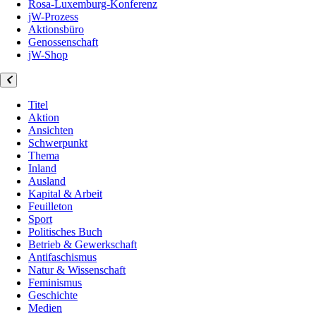
Rosa-Luxemburg-Konferenz
jW-Prozess
Aktionsbüro
Genossenschaft
jW-Shop
Titel
Aktion
Ansichten
Schwerpunkt
Thema
Inland
Ausland
Kapital & Arbeit
Feuilleton
Sport
Politisches Buch
Betrieb & Gewerkschaft
Antifaschismus
Natur & Wissenschaft
Feminismus
Geschichte
Medien