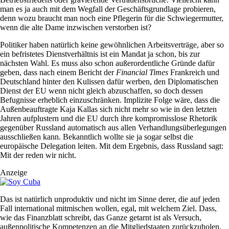
man es ja auch mit dem Wegfall der Geschäftsgrundlage probieren,
denn wozu braucht man noch eine Pflegerin für die Schwiegermutter,
wenn die alte Dame inzwischen verstorben ist?
Politiker haben natürlich keine gewöhnlichen Arbeitsverträge, aber so
ein befristetes Dienstverhältnis ist ein Mandat ja schon, bis zur
nächsten Wahl. Es muss also schon außerordentliche Gründe dafür
geben, dass nach einem Bericht der
Financial Times
Frankreich und
Deutschland hinter den Kulissen dafür werben, den Diplomatischen
Dienst der EU wenn nicht gleich abzuschaffen, so doch dessen
Befugnisse erheblich einzuschränken. Implizite Folge wäre, dass die
Außenbeauftragte Kaja Kallas sich nicht mehr so wie in den letzten
Jahren aufplustern und die EU durch ihre kompromisslose Rhetorik
gegenüber Russland automatisch aus allen Verhandlungsüberlegungen
ausschließen kann. Bekanntlich wollte sie ja sogar selbst die
europäische Delegation leiten. Mit dem Ergebnis, dass Russland sagt:
Mit der reden wir nicht.
Anzeige
Das ist natürlich unproduktiv und nicht im Sinne derer, die auf jeden
Fall international mitmischen wollen, egal, mit welchem Ziel. Dass,
wie das Finanzblatt schreibt, das Ganze getarnt ist als Versuch,
außenpolitische Kompetenzen an die Mitgliedstaaten zurückzuholen,