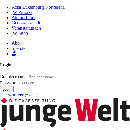
Zum
Rosa-Luxemburg-Konferenz
Inhalt
jW-Prozess
der
Aktionsbüro
Seite
Genossenschaft
Veranstaltungen
jW-Shop
Abo
Spende
Login
Benutzername
Passwort
Login
Passwort vergessen?