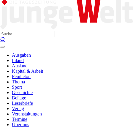
Ausgaben
Inland
Ausland
Kapital & Arbeit
Feuilleton
Thema
Sport
Geschichte
Beilage
Leserbriefe
Verlag
Veranstaltungen
Termine
Über uns