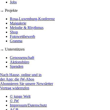
Jobs
→ Projekte
Rosa-Luxemburg-Konferenz
Maigalerie
Melodie & Rhythmus
Shop
Fotowettbewerb
Granma
→ Unterstützen
Genossenschaft
Aktionsbüro
Spenden
Nach Hause, online und in
der App: die jW-Abos
Abonnieren Sie unsere Newsletter
Vertrag widerrufen
© junge Welt
© JW
Impressum/Datenschutz
AGB