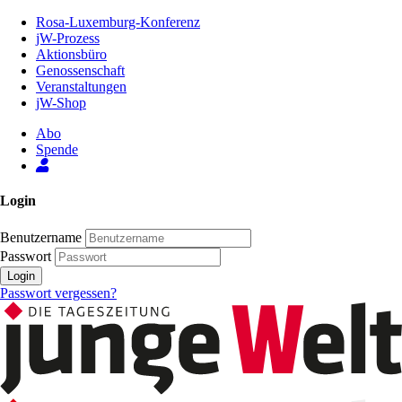
Zum
Rosa-Luxemburg-Konferenz
Inhalt
jW-Prozess
der
Aktionsbüro
Seite
Genossenschaft
Veranstaltungen
jW-Shop
Abo
Spende
Login
Benutzername
Passwort
Login
Passwort vergessen?