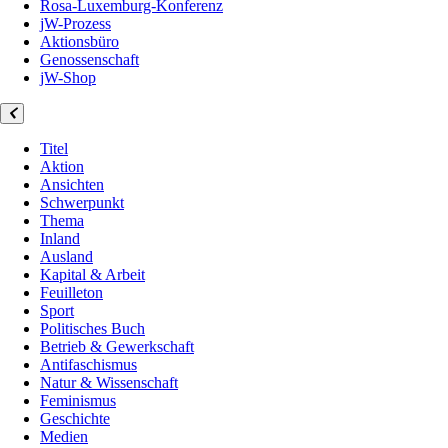
Rosa-Luxemburg-Konferenz
jW-Prozess
Aktionsbüro
Genossenschaft
jW-Shop
Titel
Aktion
Ansichten
Schwerpunkt
Thema
Inland
Ausland
Kapital & Arbeit
Feuilleton
Sport
Politisches Buch
Betrieb & Gewerkschaft
Antifaschismus
Natur & Wissenschaft
Feminismus
Geschichte
Medien