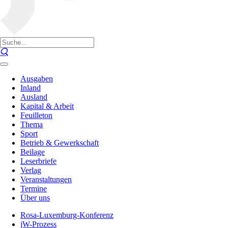
Ausgaben
Inland
Ausland
Kapital & Arbeit
Feuilleton
Thema
Sport
Betrieb & Gewerkschaft
Beilage
Leserbriefe
Verlag
Veranstaltungen
Termine
Über uns
Rosa-Luxemburg-Konferenz
jW-Prozess