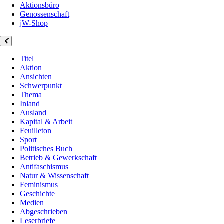
Aktionsbüro
Genossenschaft
jW-Shop
Titel
Aktion
Ansichten
Schwerpunkt
Thema
Inland
Ausland
Kapital & Arbeit
Feuilleton
Sport
Politisches Buch
Betrieb & Gewerkschaft
Antifaschismus
Natur & Wissenschaft
Feminismus
Geschichte
Medien
Abgeschrieben
Leserbriefe