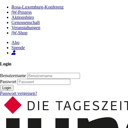
Zum
Rosa-Luxemburg-Konferenz
Inhalt
jW-Prozess
der
Aktionsbüro
Seite
Genossenschaft
Veranstaltungen
jW-Shop
Abo
Spende
Login
Benutzername
Passwort
Login
Passwort vergessen?