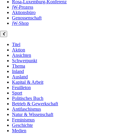
Rosa-Luxemburg-Konferenz
jW-Prozess
Aktionsbüro
Genossenschaft
jW-Shop
Titel
Aktion
Ansichten
Schwerpunkt
Thema
Inland
Ausland
Kapital & Arbeit
Feuilleton
Sport
Politisches Buch
Betrieb & Gewerkschaft
Antifaschismus
Natur & Wissenschaft
Feminismus
Geschichte
Medien