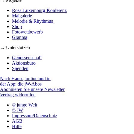
→ Projekte
Rosa-Luxemburg-Konferenz
Maigalerie
Melodie & Rhythmus
Shop
Fotowettbewerb
Granma
→ Unterstützen
Genossenschaft
Aktionsbüro
Spenden
Nach Hause, online und in
der App: die jW-Abos
Abonnieren Sie unsere Newsletter
Vertrag widerrufen
© junge Welt
© JW
Impressum/Datenschutz
AGB
Hilfe