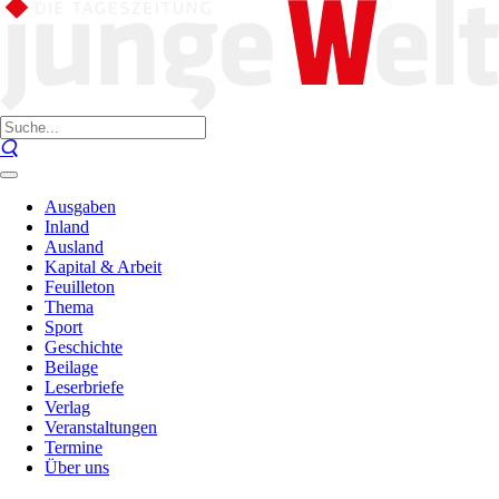
Ausgaben
Inland
Ausland
Kapital & Arbeit
Feuilleton
Thema
Sport
Geschichte
Beilage
Leserbriefe
Verlag
Veranstaltungen
Termine
Über uns