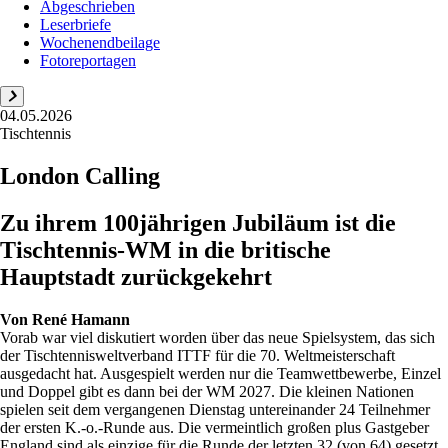
Abgeschrieben
Leserbriefe
Wochenendbeilage
Fotoreportagen
04.05.2026
Tischtennis
London Calling
Zu ihrem 100jährigen Jubiläum ist die
Tischtennis-WM in die britische
Hauptstadt zurückgekehrt
Von
René Hamann
Vorab war viel diskutiert worden über das neue Spielsystem, das sich
der Tischtennisweltverband ITTF für die 70. Weltmeisterschaft
ausgedacht hat. Ausgespielt werden nur die Teamwettbewerbe, Einzel
und Doppel gibt es dann bei der WM 2027. Die kleinen Nationen
spielen seit dem vergangenen Dienstag untereinander 24 Teilnehmer
der ersten K.-o.-Runde aus. Die vermeintlich großen plus Gastgeber
England sind als einzige für die Runde der letzten 32 (von 64) gesetzt,