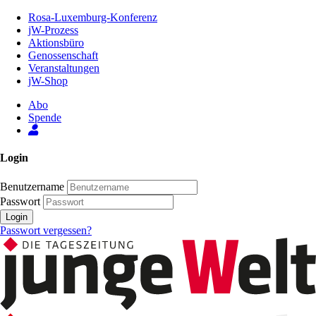
Zum
Rosa-Luxemburg-Konferenz
Inhalt
jW-Prozess
der
Aktionsbüro
Seite
Genossenschaft
Veranstaltungen
jW-Shop
Abo
Spende
Login
Benutzername
Passwort
Login
Passwort vergessen?