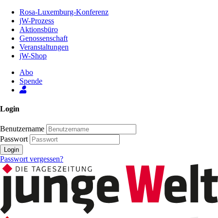
Zum
Rosa-Luxemburg-Konferenz
Inhalt
jW-Prozess
der
Aktionsbüro
Seite
Genossenschaft
Veranstaltungen
jW-Shop
Abo
Spende
Login
Benutzername
Passwort
Login
Passwort vergessen?