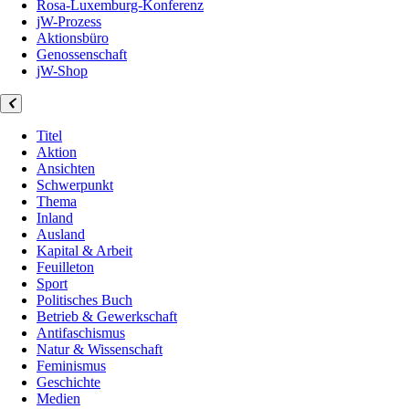
Rosa-Luxemburg-Konferenz
jW-Prozess
Aktionsbüro
Genossenschaft
jW-Shop
Titel
Aktion
Ansichten
Schwerpunkt
Thema
Inland
Ausland
Kapital & Arbeit
Feuilleton
Sport
Politisches Buch
Betrieb & Gewerkschaft
Antifaschismus
Natur & Wissenschaft
Feminismus
Geschichte
Medien