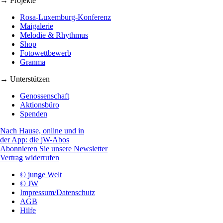
→ Projekte
Rosa-Luxemburg-Konferenz
Maigalerie
Melodie & Rhythmus
Shop
Fotowettbewerb
Granma
→ Unterstützen
Genossenschaft
Aktionsbüro
Spenden
Nach Hause, online und in
der App: die jW-Abos
Abonnieren Sie unsere Newsletter
Vertrag widerrufen
© junge Welt
© JW
Impressum/Datenschutz
AGB
Hilfe