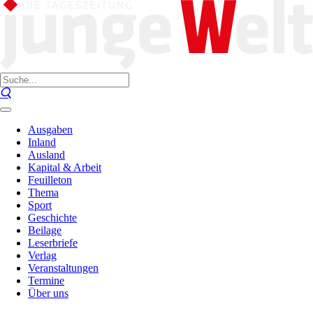
Ausgaben
Inland
Ausland
Kapital & Arbeit
Feuilleton
Thema
Sport
Geschichte
Beilage
Leserbriefe
Verlag
Veranstaltungen
Termine
Über uns