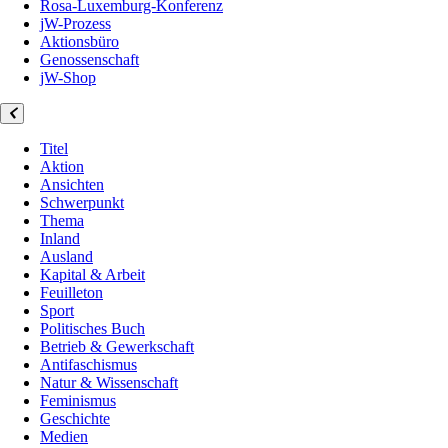
Rosa-Luxemburg-Konferenz
jW-Prozess
Aktionsbüro
Genossenschaft
jW-Shop
Titel
Aktion
Ansichten
Schwerpunkt
Thema
Inland
Ausland
Kapital & Arbeit
Feuilleton
Sport
Politisches Buch
Betrieb & Gewerkschaft
Antifaschismus
Natur & Wissenschaft
Feminismus
Geschichte
Medien