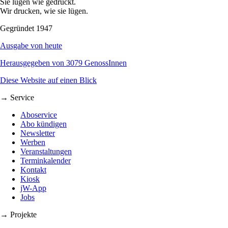
Sie lügen wie gedruckt.
Wir drucken, wie sie lügen.
Gegründet 1947
Ausgabe von heute
Herausgegeben von 3079 GenossInnen
Diese Website auf einen Blick
→ Service
Aboservice
Abo kündigen
Newsletter
Werben
Veranstaltungen
Terminkalender
Kontakt
Kiosk
jW-App
Jobs
→ Projekte