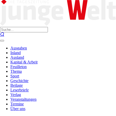
Ausgaben
Inland
Ausland
Kapital & Arbeit
Feuilleton
Thema
Sport
Geschichte
Beilage
Leserbriefe
Verlag
Veranstaltungen
Termine
Über uns