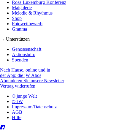
Rosa-Luxemburg-Konferenz
Maigalerie
Melodie & Rhythmus
Shop
Fotowettbewerb
Granma
→ Unterstützen
Genossenschaft
Aktionsbüro
Spenden
Nach Hause, online und in
der App: die jW-Abos
Abonnieren Sie unsere Newsletter
Vertrag widerrufen
© junge Welt
© JW
Impressum/Datenschutz
AGB
Hilfe