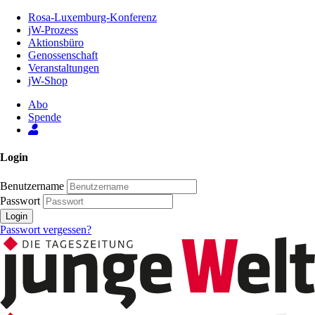
Zum
Rosa-Luxemburg-Konferenz
Inhalt
jW-Prozess
der
Aktionsbüro
Seite
Genossenschaft
Veranstaltungen
jW-Shop
Abo
Spende
Login
Benutzername
Passwort
Login
Passwort vergessen?