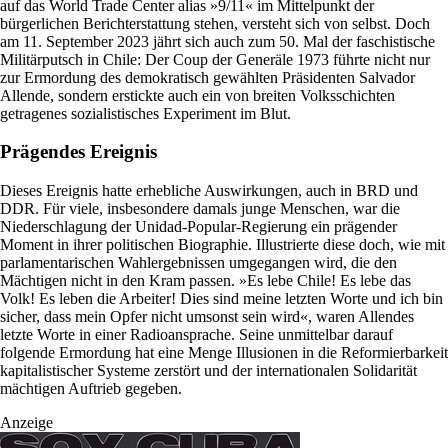
auf das World Trade Center alias »9/11« im Mittelpunkt der
bürgerlichen Berichterstattung stehen, versteht sich von selbst. Doch
am 11. September 2023 jährt sich auch zum 50. Mal der faschistische
Militärputsch in Chile: Der Coup der Generäle 1973 führte nicht nur
zur Ermordung des demokratisch gewählten Präsidenten Salvador
Allende, sondern erstickte auch ein von breiten Volksschichten
getragenes sozialistisches Experiment im Blut.
Prägendes Ereignis
Dieses Ereignis hatte erhebliche Auswirkungen, auch in BRD und
DDR. Für viele, insbesondere damals junge Menschen, war die
Niederschlagung der Unidad-Popular-Regierung ein prägender
Moment in ihrer politischen Biographie. Illustrierte diese doch, wie mit
parlamentarischen Wahlergebnissen umgegangen wird, die den
Mächtigen nicht in den Kram passen. »Es lebe Chile! Es lebe das
Volk! Es leben die Arbeiter! Dies sind meine letzten Worte und ich bin
sicher, dass mein Opfer nicht umsonst sein wird«, waren Allendes
letzte Worte in einer Radioansprache. Seine unmittelbar darauf
folgende Ermordung hat eine Menge Illusionen in die Reformierbarkeit
kapitalistischer Systeme zerstört und der internationalen Solidarität
mächtigen Auftrieb gegeben.
Anzeige