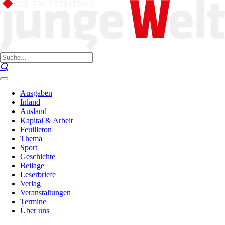
Ausgaben
Inland
Ausland
Kapital & Arbeit
Feuilleton
Thema
Sport
Geschichte
Beilage
Leserbriefe
Verlag
Veranstaltungen
Termine
Über uns