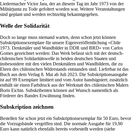
Liedermacher Victor Jara, der an diesem Tag im Jahr 1973 von der
Militärjunta zu Tode gefoltert worden war. Weitere Veranstaltungen
sind geplant und werden rechtzeitig bekanntgegeben.
Welle der Solidarität
Doch so lange muss niemand warten, denn schon jetzt können
Subskriptionsexemplare für unsere Eigenveröffentlichung »Chile
1973. Denkmäler und Wandbilder in DDR und BRD« von Carlos
Gomes gezeichnet werden: Das Werk befasst sich mit der deutsch-
chilenischen Solidaritätswelle in beiden deutschen Staaten und
insbesondere mit den vielen Denkmälern und Wandbildern, die zu
Ehren des chilenischen Widerstands entstanden sind. Lieferbar ist das
Buch aus dem Verlag 8. Mai ab Juli 2023. Die Subskriptionsausgabe
ist auf 99 Exemplare limitiert und vom Autor handsigniert; zusätzlich
enthält sie einen Farbdruck aus der Werkstatt des chilenischen Malers
Boris Eichin. Subskribenten können auf Wunsch namentlich als
Förderer des Bandes Erwähnung finden.
Subskription zeichnen
Bestellen Sie schon jetzt ein Subskriptionsexemplar für 50 Euro, bevor
die Vorzugsbände vergriffen sind. Die normale Ausgabe für 19,90
Euro kann natürlich ebenfalls bereits vorbestellt werden (siehe