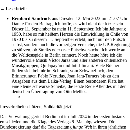
→ Leserbriefe
Reinhard Sandrock
aus Dresden
12. Mai 2023 um 21:07 Uhr
Danke für den Beitrag, ich hoffe, es wird nicht der letzte sein.
Dieser 11. September ist mein 11. September. Ich bin Jahrgang
1950, habe so mit heißem Herzen die Entwicklung in Chile von
1970 bis zu diesem 11. September erlebt, nicht nur den Putsch
selbst, sondern auch die vorherigen Versuche, die UP-Regierung
zu stürzen, ob Streiks oder erste Putschversuche. Ich werde an
die Weltfestspiele in Berlin erinnert. Noch heute höre ich die
wundervolle Musik Víctor Jaras und aller anderen chilenischen
Musikgruppen, Quilapayún und Inti-Illimani. Viele Bücher
finden sich bei mir im Schrank, vom Schwarzbuch, den
Erinnerungen Pablo Nerudas, Joan Jara-Turners bis zu den
Ausgaben aus dem Laika-Verlag. Einen besonderen Platz hat
eine kleine schwarze Scheibe, die letzte Rede Allendes mit der
deutschen Übertragung von Otto Mellies.
Pressefreiheit schützen, Solidarität jetzt!
Das Verwaltungsgericht Berlin hat im Juli 2024 in der ersten Instanz
entschieden und die Klage des Verlags 8. Mai abgewiesen. Die
Bundesregierung darf die Tageszeitung
junge Welt
in ihren jährlichen