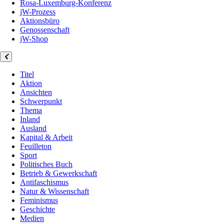
Rosa-Luxemburg-Konferenz
jW-Prozess
Aktionsbüro
Genossenschaft
jW-Shop
Titel
Aktion
Ansichten
Schwerpunkt
Thema
Inland
Ausland
Kapital & Arbeit
Feuilleton
Sport
Politisches Buch
Betrieb & Gewerkschaft
Antifaschismus
Natur & Wissenschaft
Feminismus
Geschichte
Medien