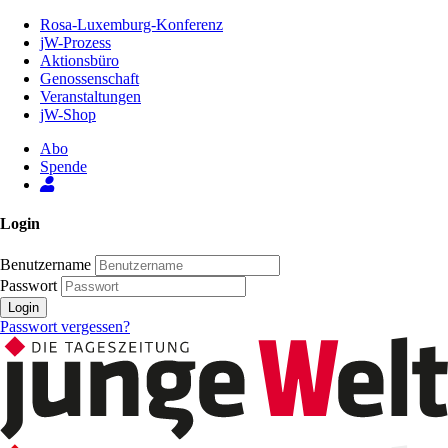
Zum
Rosa-Luxemburg-Konferenz
Inhalt
jW-Prozess
der
Aktionsbüro
Seite
Genossenschaft
Veranstaltungen
jW-Shop
Abo
Spende
Login
Benutzername
Passwort
Login
Passwort vergessen?