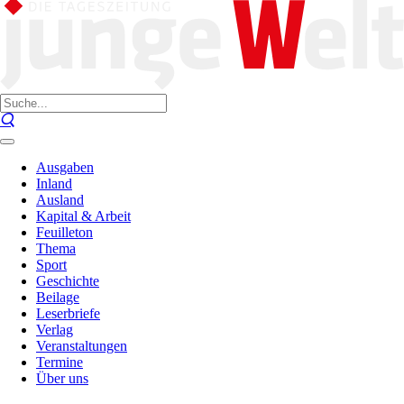
Ausgaben
Inland
Ausland
Kapital & Arbeit
Feuilleton
Thema
Sport
Geschichte
Beilage
Leserbriefe
Verlag
Veranstaltungen
Termine
Über uns