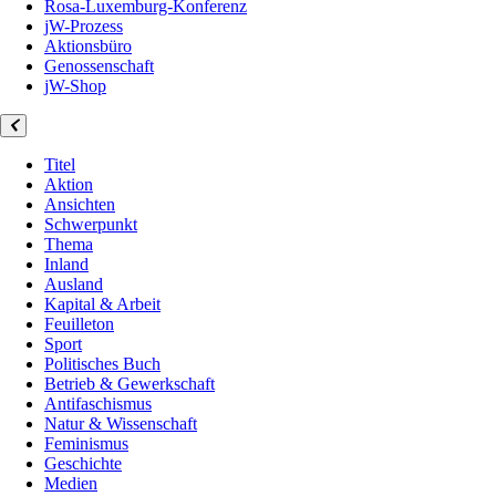
Rosa-Luxemburg-Konferenz
jW-Prozess
Aktionsbüro
Genossenschaft
jW-Shop
Titel
Aktion
Ansichten
Schwerpunkt
Thema
Inland
Ausland
Kapital & Arbeit
Feuilleton
Sport
Politisches Buch
Betrieb & Gewerkschaft
Antifaschismus
Natur & Wissenschaft
Feminismus
Geschichte
Medien