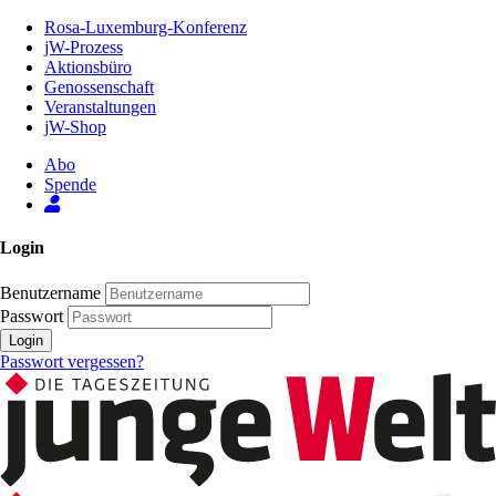
Zum
Rosa-Luxemburg-Konferenz
Inhalt
jW-Prozess
der
Aktionsbüro
Seite
Genossenschaft
Veranstaltungen
jW-Shop
Abo
Spende
Login
Benutzername
Passwort
Login
Passwort vergessen?