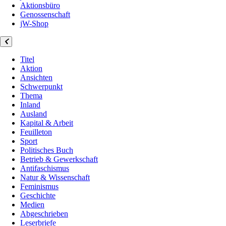
Aktionsbüro
Genossenschaft
jW-Shop
Titel
Aktion
Ansichten
Schwerpunkt
Thema
Inland
Ausland
Kapital & Arbeit
Feuilleton
Sport
Politisches Buch
Betrieb & Gewerkschaft
Antifaschismus
Natur & Wissenschaft
Feminismus
Geschichte
Medien
Abgeschrieben
Leserbriefe