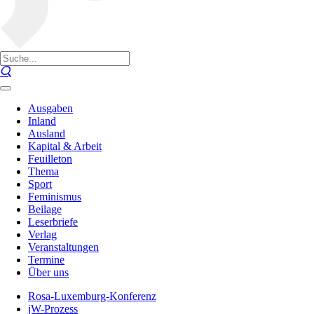
Ausgaben
Inland
Ausland
Kapital & Arbeit
Feuilleton
Thema
Sport
Feminismus
Beilage
Leserbriefe
Verlag
Veranstaltungen
Termine
Über uns
Rosa-Luxemburg-Konferenz
jW-Prozess