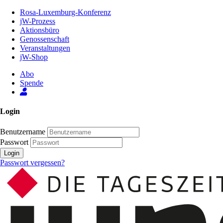
Zum
Rosa-Luxemburg-Konferenz
Inhalt
jW-Prozess
der
Aktionsbüro
Seite
Genossenschaft
Veranstaltungen
jW-Shop
Abo
Spende
Login
Benutzername
Passwort
Login
Passwort vergessen?