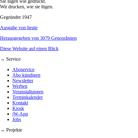
Sie lügen wie gedruckt.
Wir drucken, wie sie lügen.
Gegründet 1947
Ausgabe von heute
Herausgegeben von 3079 GenossInnen
Diese Website auf einen Blick
→ Service
Aboservice
Abo kündigen
Newsletter
Werben
Veranstaltungen
Terminkalender
Kontakt
Kiosk
jW-App
Jobs
→ Projekte