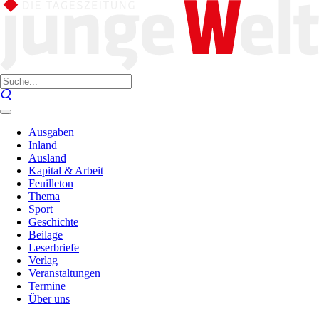
Ausgaben
Inland
Ausland
Kapital & Arbeit
Feuilleton
Thema
Sport
Geschichte
Beilage
Leserbriefe
Verlag
Veranstaltungen
Termine
Über uns