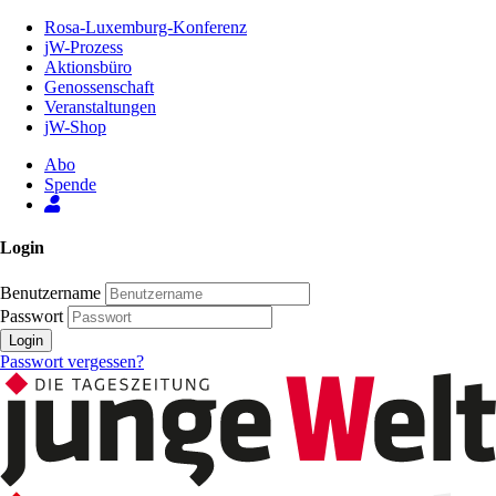
Zum
Rosa-Luxemburg-Konferenz
Inhalt
jW-Prozess
der
Aktionsbüro
Seite
Genossenschaft
Veranstaltungen
jW-Shop
Abo
Spende
Login
Benutzername
Passwort
Login
Passwort vergessen?