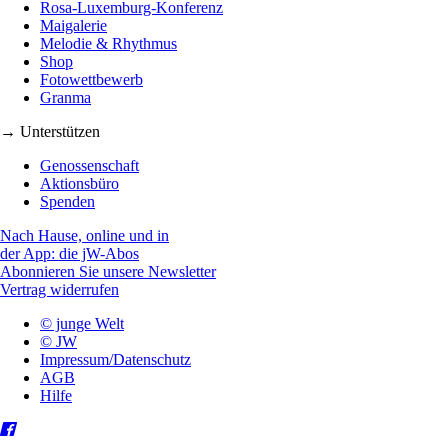
Rosa-Luxemburg-Konferenz
Maigalerie
Melodie & Rhythmus
Shop
Fotowettbewerb
Granma
→ Unterstützen
Genossenschaft
Aktionsbüro
Spenden
Nach Hause, online und in
der App: die jW-Abos
Abonnieren Sie unsere Newsletter
Vertrag widerrufen
© junge Welt
© JW
Impressum/Datenschutz
AGB
Hilfe