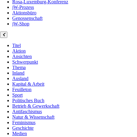
Rosa-Luxemburg-Konferenz
jW-Prozess
Aktionsbüro
Genossenschaft
jW-Shop
Titel
Aktion
Ansichten
Schwerpunkt
Thema
Inland
Ausland
Kapital & Arbeit
Feuilleton
Sport
Politisches Buch
Betrieb & Gewerkschaft
Antifaschismus
Natur & Wissenschaft
Feminismus
Geschichte
Medien