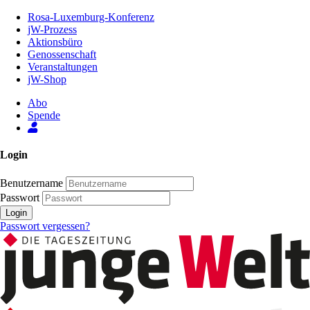
Zum
Rosa-Luxemburg-Konferenz
Inhalt
jW-Prozess
der
Aktionsbüro
Seite
Genossenschaft
Veranstaltungen
jW-Shop
Abo
Spende
Login
Benutzername
Passwort
Login
Passwort vergessen?