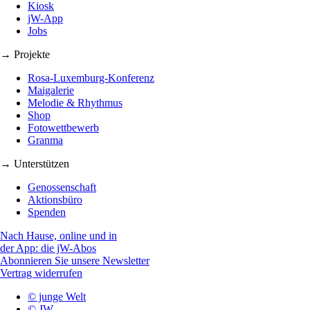
Kiosk
jW-App
Jobs
→ Projekte
Rosa-Luxemburg-Konferenz
Maigalerie
Melodie & Rhythmus
Shop
Fotowettbewerb
Granma
→ Unterstützen
Genossenschaft
Aktionsbüro
Spenden
Nach Hause, online und in
der App: die jW-Abos
Abonnieren Sie unsere Newsletter
Vertrag widerrufen
© junge Welt
© JW