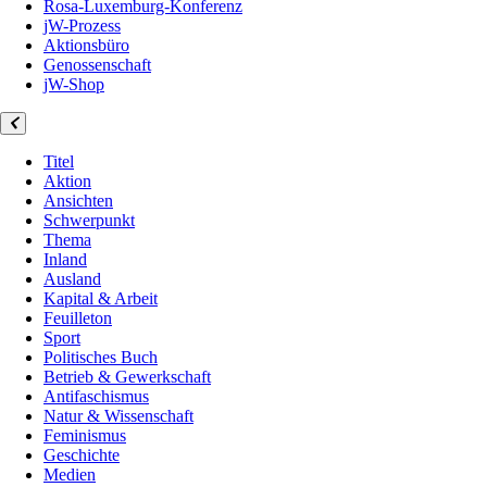
Rosa-Luxemburg-Konferenz
jW-Prozess
Aktionsbüro
Genossenschaft
jW-Shop
Titel
Aktion
Ansichten
Schwerpunkt
Thema
Inland
Ausland
Kapital & Arbeit
Feuilleton
Sport
Politisches Buch
Betrieb & Gewerkschaft
Antifaschismus
Natur & Wissenschaft
Feminismus
Geschichte
Medien