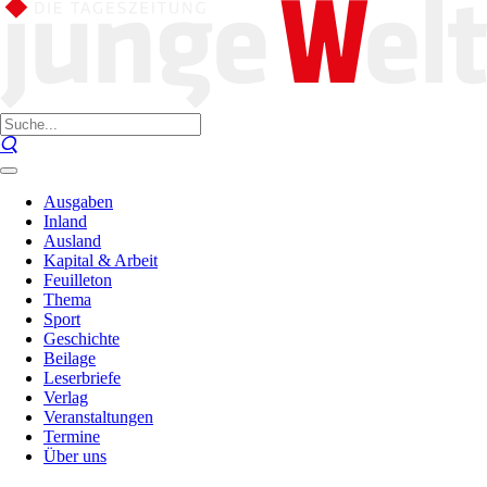
Ausgaben
Inland
Ausland
Kapital & Arbeit
Feuilleton
Thema
Sport
Geschichte
Beilage
Leserbriefe
Verlag
Veranstaltungen
Termine
Über uns