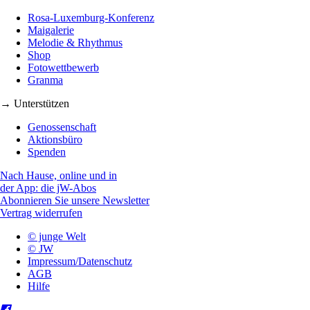
Rosa-Luxemburg-Konferenz
Maigalerie
Melodie & Rhythmus
Shop
Fotowettbewerb
Granma
→ Unterstützen
Genossenschaft
Aktionsbüro
Spenden
Nach Hause, online und in
der App: die jW-Abos
Abonnieren Sie unsere Newsletter
Vertrag widerrufen
© junge Welt
© JW
Impressum/Datenschutz
AGB
Hilfe