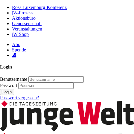
Zum
Rosa-Luxemburg-Konferenz
Inhalt
jW-Prozess
der
Aktionsbüro
Seite
Genossenschaft
Veranstaltungen
jW-Shop
Abo
Spende
Login
Benutzername
Passwort
Login
Passwort vergessen?