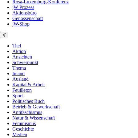
Rosa-Luxemburg-Konferenz
jW-Prozess
Aktionsbüro
Genossenschaft
jW-Shop
Titel
Aktion
Ansichten
Schwerpunkt
Thema
Inland
Ausland
Kapital & Arbeit
Feuilleton
Sport
Politisches Buch
Betrieb & Gewerkschaft
Antifaschismus
Natur & Wissenschaft
Feminismus
Geschichte
Medien