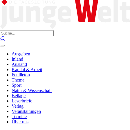
Ausgaben
Inland
Ausland
Kapital & Arbeit
Feuilleton
Thema
Sport
Natur & Wissenschaft
Beilage
Leserbriefe
Verlag
Veranstaltungen
Termine
Über uns