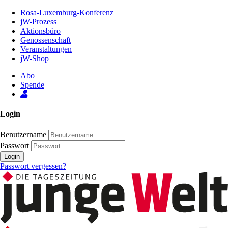
Zum
Rosa-Luxemburg-Konferenz
Inhalt
jW-Prozess
der
Aktionsbüro
Seite
Genossenschaft
Veranstaltungen
jW-Shop
Abo
Spende
Login
Benutzername
Passwort
Login
Passwort vergessen?