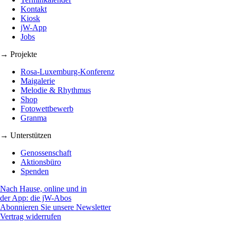
Kontakt
Kiosk
jW-App
Jobs
→ Projekte
Rosa-Luxemburg-Konferenz
Maigalerie
Melodie & Rhythmus
Shop
Fotowettbewerb
Granma
→ Unterstützen
Genossenschaft
Aktionsbüro
Spenden
Nach Hause, online und in
der App: die jW-Abos
Abonnieren Sie unsere Newsletter
Vertrag widerrufen