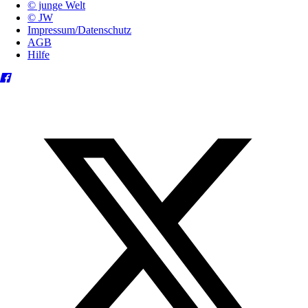
© junge Welt
© JW
Impressum/Datenschutz
AGB
Hilfe