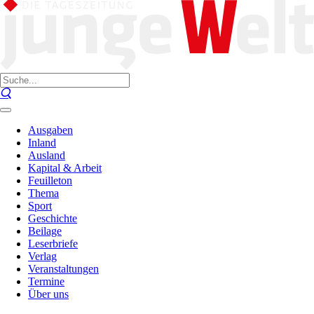
Ausgaben
Inland
Ausland
Kapital & Arbeit
Feuilleton
Thema
Sport
Geschichte
Beilage
Leserbriefe
Verlag
Veranstaltungen
Termine
Über uns