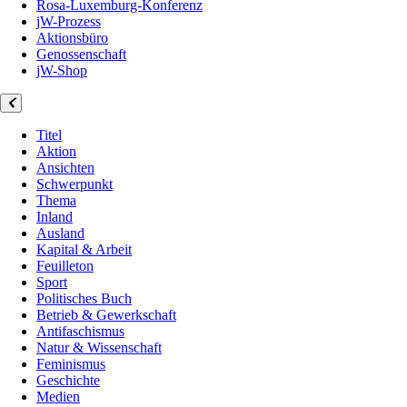
Rosa-Luxemburg-Konferenz
jW-Prozess
Aktionsbüro
Genossenschaft
jW-Shop
Titel
Aktion
Ansichten
Schwerpunkt
Thema
Inland
Ausland
Kapital & Arbeit
Feuilleton
Sport
Politisches Buch
Betrieb & Gewerkschaft
Antifaschismus
Natur & Wissenschaft
Feminismus
Geschichte
Medien