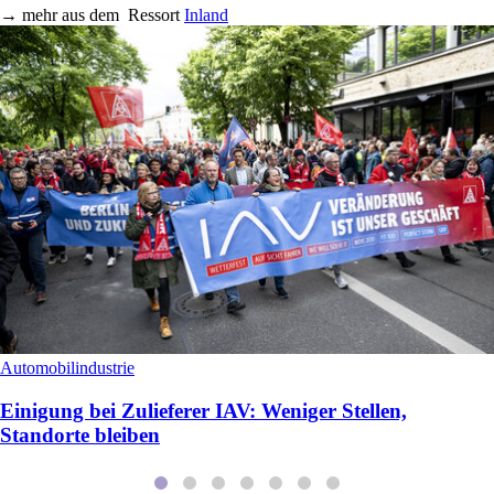
→
mehr aus dem
Ressort
Inland
Automobilindustrie
Einigung bei Zulieferer IAV: Weniger Stellen,
Standorte bleiben