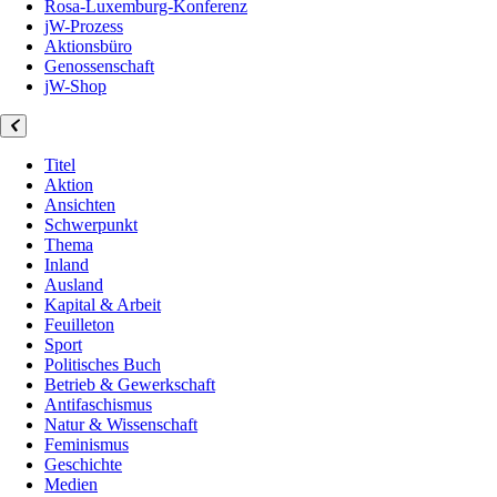
Rosa-Luxemburg-Konferenz
jW-Prozess
Aktionsbüro
Genossenschaft
jW-Shop
Titel
Aktion
Ansichten
Schwerpunkt
Thema
Inland
Ausland
Kapital & Arbeit
Feuilleton
Sport
Politisches Buch
Betrieb & Gewerkschaft
Antifaschismus
Natur & Wissenschaft
Feminismus
Geschichte
Medien