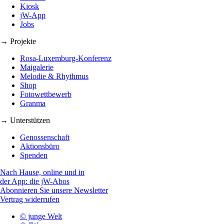
Kiosk
jW-App
Jobs
→ Projekte
Rosa-Luxemburg-Konferenz
Maigalerie
Melodie & Rhythmus
Shop
Fotowettbewerb
Granma
→ Unterstützen
Genossenschaft
Aktionsbüro
Spenden
Nach Hause, online und in
der App: die jW-Abos
Abonnieren Sie unsere Newsletter
Vertrag widerrufen
© junge Welt