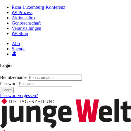
Zum
Rosa-Luxemburg-Konferenz
Inhalt
jW-Prozess
der
Aktionsbüro
Seite
Genossenschaft
Veranstaltungen
jW-Shop
Abo
Spende
Login
Benutzername
Passwort
Login
Passwort vergessen?