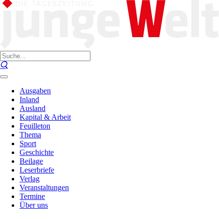
Ausgaben
Inland
Ausland
Kapital & Arbeit
Feuilleton
Thema
Sport
Geschichte
Beilage
Leserbriefe
Verlag
Veranstaltungen
Termine
Über uns