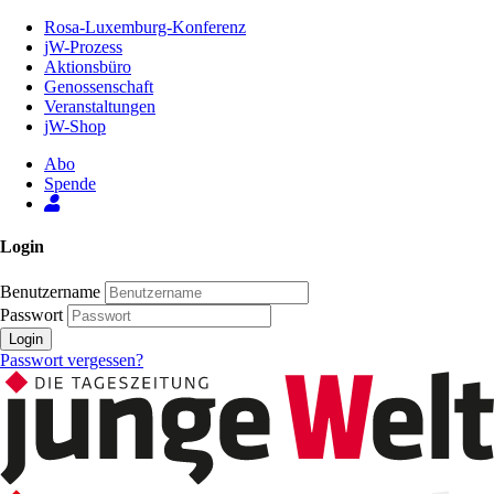
Zum
Rosa-Luxemburg-Konferenz
Inhalt
jW-Prozess
der
Aktionsbüro
Seite
Genossenschaft
Veranstaltungen
jW-Shop
Abo
Spende
Login
Benutzername
Passwort
Login
Passwort vergessen?