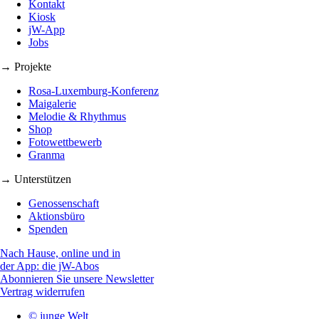
Kontakt
Kiosk
jW-App
Jobs
→ Projekte
Rosa-Luxemburg-Konferenz
Maigalerie
Melodie & Rhythmus
Shop
Fotowettbewerb
Granma
→ Unterstützen
Genossenschaft
Aktionsbüro
Spenden
Nach Hause, online und in
der App: die jW-Abos
Abonnieren Sie unsere Newsletter
Vertrag widerrufen
© junge Welt