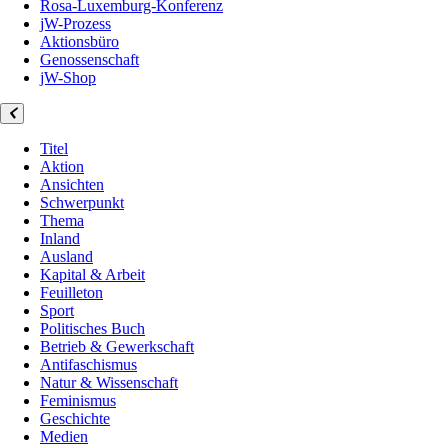
Rosa-Luxemburg-Konferenz
jW-Prozess
Aktionsbüro
Genossenschaft
jW-Shop
Titel
Aktion
Ansichten
Schwerpunkt
Thema
Inland
Ausland
Kapital & Arbeit
Feuilleton
Sport
Politisches Buch
Betrieb & Gewerkschaft
Antifaschismus
Natur & Wissenschaft
Feminismus
Geschichte
Medien