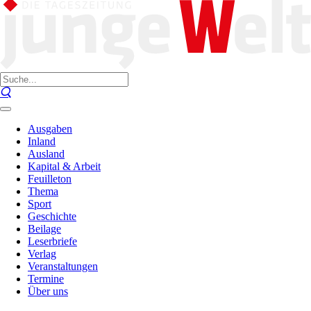
Ausgaben
Inland
Ausland
Kapital & Arbeit
Feuilleton
Thema
Sport
Geschichte
Beilage
Leserbriefe
Verlag
Veranstaltungen
Termine
Über uns