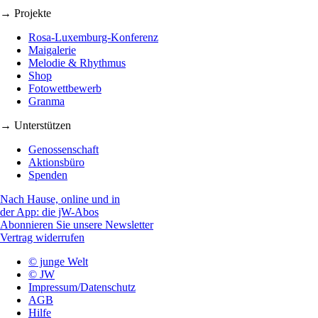
→ Projekte
Rosa-Luxemburg-Konferenz
Maigalerie
Melodie & Rhythmus
Shop
Fotowettbewerb
Granma
→ Unterstützen
Genossenschaft
Aktionsbüro
Spenden
Nach Hause, online und in
der App: die jW-Abos
Abonnieren Sie unsere Newsletter
Vertrag widerrufen
© junge Welt
© JW
Impressum/Datenschutz
AGB
Hilfe