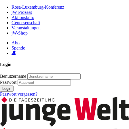
Zum
Rosa-Luxemburg-Konferenz
Inhalt
jW-Prozess
der
Aktionsbüro
Seite
Genossenschaft
Veranstaltungen
jW-Shop
Abo
Spende
Login
Benutzername
Passwort
Login
Passwort vergessen?