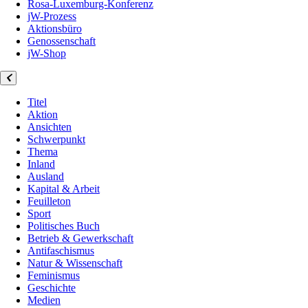
Rosa-Luxemburg-Konferenz
jW-Prozess
Aktionsbüro
Genossenschaft
jW-Shop
Titel
Aktion
Ansichten
Schwerpunkt
Thema
Inland
Ausland
Kapital & Arbeit
Feuilleton
Sport
Politisches Buch
Betrieb & Gewerkschaft
Antifaschismus
Natur & Wissenschaft
Feminismus
Geschichte
Medien